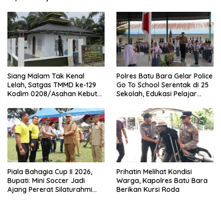
Siang Malam Tak Kenal
Polres Batu Bara Gelar Police
Lelah, Satgas TMMD ke-129
Go To School Serentak di 25
Kodim 0208/Asahan Kebut
Sekolah, Edukasi Pelajar
Renovasi Mushollah Al
Jauhi Narkoba dan
Maghribi
Kenakalan Remaja
Piala Bahagia Cup II 2026,
Prihatin Melihat Kondisi
Bupati: Mini Soccer Jadi
Warga, Kapolres Batu Bara
Ajang Pererat Silaturahmi
Berikan Kursi Roda
dan Sportivitas di Batu Bara