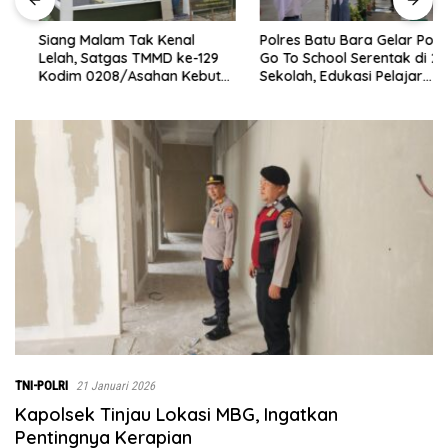
Siang Malam Tak Kenal
Polres Batu Bara Gelar Police
Lelah, Satgas TMMD ke-129
Go To School Serentak di 25
Kodim 0208/Asahan Kebut
Sekolah, Edukasi Pelajar
Renovasi Mushollah Al
Jauhi Narkoba dan
Maghribi
Kenakalan Remaja
TNI-POLRI
21 Januari 2026
Kapolsek Tinjau Lokasi MBG, Ingatkan
Pentingnya Kerapian