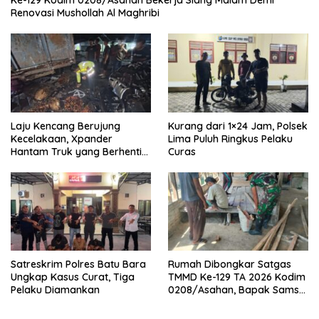
Ke-129 Kodim 0208/Asahan Bekerja Siang Malam Demi
Renovasi Mushollah Al Maghribi
Laju Kencang Berujung
Kurang dari 1×24 Jam, Polsek
Kecelakaan, Xpander
Lima Puluh Ringkus Pelaku
Hantam Truk yang Berhenti
Curas
di Bahu Jalan
Satreskrim Polres Batu Bara
Rumah Dibongkar Satgas
Ungkap Kasus Curat, Tiga
TMMD Ke-129 TA 2026 Kodim
Pelaku Diamankan
0208/Asahan, Bapak Samsul
Bahri Bahagia Impiannya
Miliki Rumah Layak Huni