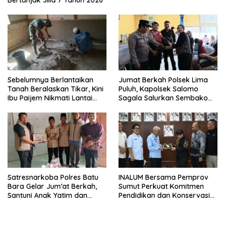
Bertanjak Jilid 7 Tahun 2026
Sebelumnya Berlantaikan
Jumat Berkah Polsek Lima
Tanah Beralaskan Tikar, Kini
Puluh, Kapolsek Salomo
Ibu Paijem Nikmati Lantai
Sagala Salurkan Sembako
Rumah yang Layak Berkat
kepada 50 Petani di Simpang
Satgas TMMD Ke-129 Kodim
Gambus
0208/Asahan
Satresnarkoba Polres Batu
INALUM Bersama Pemprov
Bara Gelar Jum’at Berkah,
Sumut Perkuat Komitmen
Santuni Anak Yatim dan
Pendidikan dan Konservasi
Edukasi Bahaya Narkoba
Lingkungan