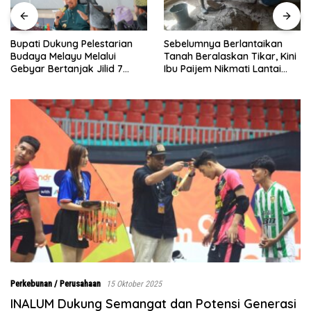
Sebelumnya Berlantaikan
Jumat Berkah Polsek Lima
Tanah Beralaskan Tikar, Kini
Puluh, Kapolsek Salomo
Ibu Paijem Nikmati Lantai
Sagala Salurkan Sembako
Rumah yang Layak Berkat
kepada 50 Petani di Simpang
Satgas TMMD Ke-129 Kodim
Gambus
0208/Asahan
Perkebunan / Perusahaan
15 Oktober 2025
INALUM Dukung Semangat dan Potensi Generasi