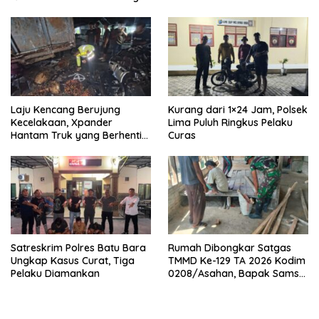
Laju Kencang Berujung
Kurang dari 1×24 Jam, Polsek
Kecelakaan, Xpander
Lima Puluh Ringkus Pelaku
Hantam Truk yang Berhenti
Curas
di Bahu Jalan
Satreskrim Polres Batu Bara
Rumah Dibongkar Satgas
Ungkap Kasus Curat, Tiga
TMMD Ke-129 TA 2026 Kodim
Pelaku Diamankan
0208/Asahan, Bapak Samsul
Bahri Bahagia Impiannya
Miliki Rumah Layak Huni
Segera Terwujud