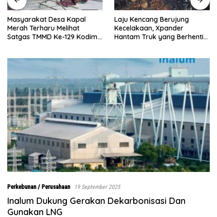
Laju Kencang Berujung
Kurang dari 1×24 Jam, Polsek
Kecelakaan, Xpander
Lima Puluh Ringkus Pelaku
Hantam Truk yang Berhenti
Curas
di Bahu Jalan
Perkebunan / Perusahaan
19 September 2025
Inalum Dukung Gerakan Dekarbonisasi Dan
Gunakan LNG