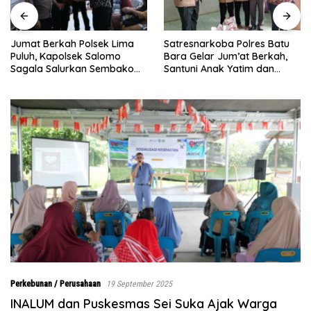
Satresnarkoba Polres Batu
INALUM Bersama Pemprov
Bara Gelar Jum’at Berkah,
Sumut Perkuat Komitmen
Santuni Anak Yatim dan
Pendidikan dan Konservasi
Edukasi Bahaya Narkoba
Lingkungan
Perkebunan / Perusahaan
19 September 2025
INALUM dan Puskesmas Sei Suka Ajak Warga