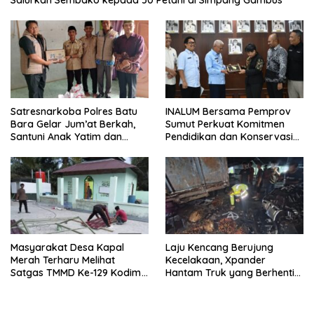
Salurkan Sembako kepada 50 Petani di Simpang Gambus
Satresnarkoba Polres Batu
INALUM Bersama Pemprov
Bara Gelar Jum’at Berkah,
Sumut Perkuat Komitmen
Santuni Anak Yatim dan
Pendidikan dan Konservasi
Edukasi Bahaya Narkoba
Lingkungan
Masyarakat Desa Kapal
Laju Kencang Berujung
Merah Terharu Melihat
Kecelakaan, Xpander
Satgas TMMD Ke-129 Kodim
Hantam Truk yang Berhenti
0208/Asahan Bekerja Siang
di Bahu Jalan
Malam Demi Renovasi
Mushollah Al Maghribi