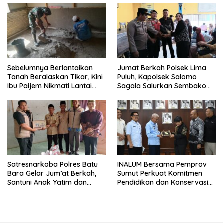
Sebelumnya Berlantaikan
Jumat Berkah Polsek Lima
Tanah Beralaskan Tikar, Kini
Puluh, Kapolsek Salomo
Ibu Paijem Nikmati Lantai
Sagala Salurkan Sembako
Rumah yang Layak Berkat
kepada 50 Petani di Simpang
Satgas TMMD Ke-129 Kodim
Gambus
0208/Asahan
Satresnarkoba Polres Batu
INALUM Bersama Pemprov
Bara Gelar Jum’at Berkah,
Sumut Perkuat Komitmen
Santuni Anak Yatim dan
Pendidikan dan Konservasi
Edukasi Bahaya Narkoba
Lingkungan