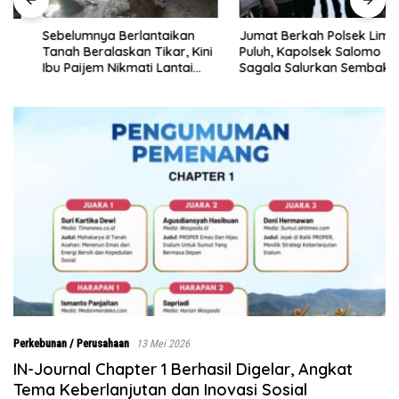
Sebelumnya Berlantaikan
Jumat Berkah Polsek Lima
Tanah Beralaskan Tikar, Kini
Puluh, Kapolsek Salomo
Ibu Paijem Nikmati Lantai
Sagala Salurkan Sembako
Rumah yang Layak Berkat
kepada 50 Petani di Simpang
Satgas TMMD Ke-129 Kodim
Gambus
0208/Asahan
Perkebunan / Perusahaan
13 Mei 2026
IN-Journal Chapter 1 Berhasil Digelar, Angkat
Tema Keberlanjutan dan Inovasi Sosial