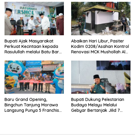
Bupati Ajak Masyarakat
Abaikan Hari Libur, Pasiter
Perkuat Kecintaan kepada
Kodim 0208/Asahan Kontrol
Rasulullah melalui Batu Bara
Renovasi MCK Mushollah Al
Bersholawat
Maghribi
‎Baru Grand Opening,
Bupati Dukung Pelestarian
Bingchun Tanjung Morawa
Budaya Melayu Melalui
Langsung Punya 5 Franchise
Gebyar Bertanjak Jilid 7
Baru!
Tahun 2026