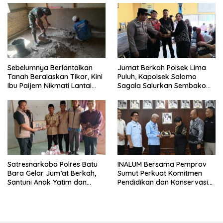
Sebelumnya Berlantaikan
Jumat Berkah Polsek Lima
Tanah Beralaskan Tikar, Kini
Puluh, Kapolsek Salomo
Ibu Paijem Nikmati Lantai
Sagala Salurkan Sembako
Rumah yang Layak Berkat
kepada 50 Petani di Simpang
Satgas TMMD Ke-129 Kodim
Gambus
0208/Asahan
Satresnarkoba Polres Batu
INALUM Bersama Pemprov
Bara Gelar Jum’at Berkah,
Sumut Perkuat Komitmen
Santuni Anak Yatim dan
Pendidikan dan Konservasi
Edukasi Bahaya Narkoba
Lingkungan