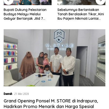
Sebelumnya Berlantaikan
Bupati Dukung Pelestarian
Tanah Beralaskan Tikar, Kini
Budaya Melayu Melalui
Ibu Paijem Nikmati Lantai
Gebyar Bertanjak Jilid 7
Rumah yang Layak Berkat
Tahun 2026
Satgas TMMD Ke-129 Kodim
0208/Asahan
Daerah
21 Mei 2026
Grand Opening Ponsel M. STORE di Indrapura,
Hadirkan Promo Menarik dan Harga Spesial