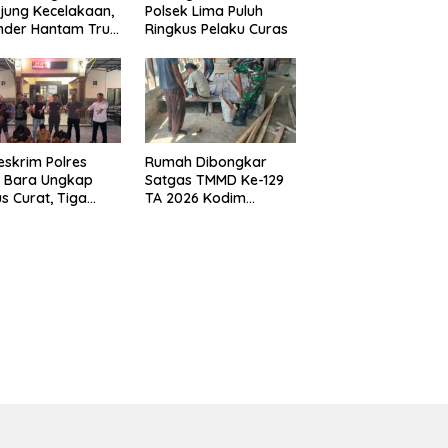
jung Kecelakaan,
Polsek Lima Puluh
nder Hantam Truk
Ringkus Pelaku Curas
 Berhenti di Bahu
n
eskrim Polres
Rumah Dibongkar
u Bara Ungkap
Satgas TMMD Ke-129
s Curat, Tiga
TA 2026 Kodim
aku Diamankan
0208/Asahan, Bapak
Samsul Bahri Bahagia
Impiannya Miliki
Rumah Layak Huni
Segera Terwujud