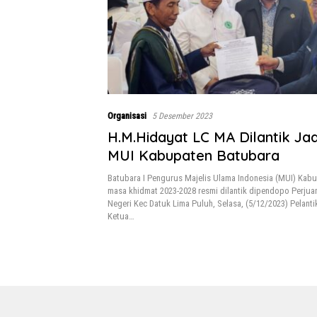
Organisasi
5 Desember 2023
H.M.Hidayat LC MA Dilantik Ja
MUI Kabupaten Batubara
Batubara I Pengurus Majelis Ulama Indonesia (MUI) Kab
masa khidmat 2023-2028 resmi dilantik dipendopo Perjua
Negeri Kec Datuk Lima Puluh, Selasa, (5/12/2023) Pelanti
Ketua…