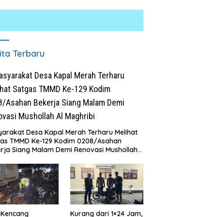
ita Terbaru
arakat Desa Kapal Merah Terharu Melihat
h Dibongkar Satgas
Polresta Deli Serdang Bongkar
K
gas TMMD Ke-129 Kodim 0208/Asahan
 Ke-129 TA 2026 Kodim
Jaringan Peredaran Sabu di
S
rja Siang Malam Demi Renovasi Mushollah
/Asahan, Bapak Samsul
Pagar Merbau, Dua Pengedar
B
aghribi
 Bahagia Impiannya Miliki
Dibekuk dengan Barang Bukti
C
h Layak Huni Segera
25,73 Gram
ujud
 Kencang
Kurang dari 1×24 Jam,