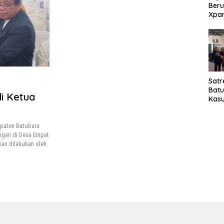
Beru
Xpa
yang
Jala
Satr
Bat
di Ketua
Kasu
Pel
upaten Batubara
ngan di Desa Empat
kan dilakukan oleh