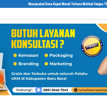
Masyarakat Desa Kapal Merah Terharu Melihat Satgas TMMD Ke-