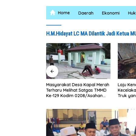
Home
Daerah
Ekonomi
Hu
H.M.Hidayat LC MA Dilantik Jadi Ketua M
 Desa Kapal Merah
Laju Kencang Berujung
Kurang d
ihat Satgas TMMD
Kecelakaan, Xpander Hantam
Lima Pul
im 0208/Asahan
Truk yang Berhenti di Bahu
Curas
ng Malam Demi
Jalan
hollah Al Maghribi