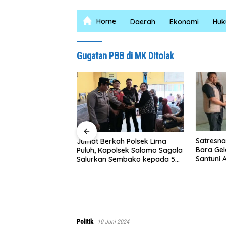
Home
Daerah
Ekonomi
Hu
Gugatan PBB di MK DItolak
Satresnarkoba Polres Batu
Jumat Berkah Polsek Lima
Bara Gelar Jum’at Berkah,
Puluh, Kapolsek Salomo Sagala
Santuni Anak Yatim dan
Salurkan Sembako kepada 50
Edukasi Bahaya Narkoba
Petani di Simpang Gambus
Politik
10 Juni 2024