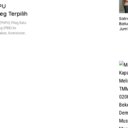
PU
g Terpilih
Satr
(PHPU) Pileg Batu
Batu
ng (PBB) ke
Jum’
takan, Komisioner…
Sant
dan 
Nar