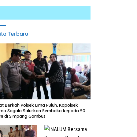
ita Terbaru
Kurang dari 1×24 Jam, Po
Lima Puluh Ringkus Pelak
Laju Kencang Berujung
Curas
Kecelakaan, Xpander Hantam
Truk yang Berhenti di Bahu
ah
Jalan
t Berkah Polsek Lima Puluh, Kapolsek
D
omo Sagala Salurkan Sembako kepada 50
ni di Simpang Gambus
ibi