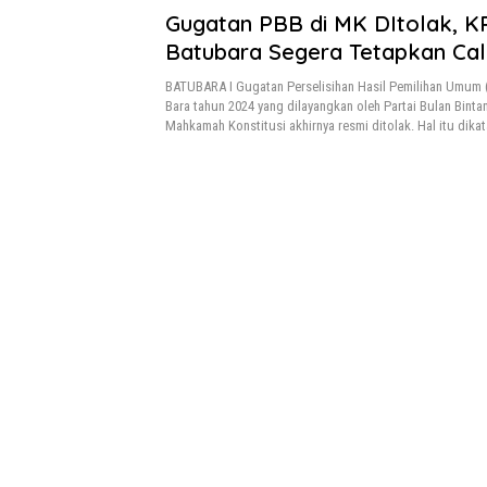
Gugatan PBB di MK DItolak, K
Batubara Segera Tetapkan Cale
BATUBARA I Gugatan Perselisihan Hasil Pemilihan Umum 
Bara tahun 2024 yang dilayangkan oleh Partai Bulan Binta
Mahkamah Konstitusi akhirnya resmi ditolak. Hal itu dika