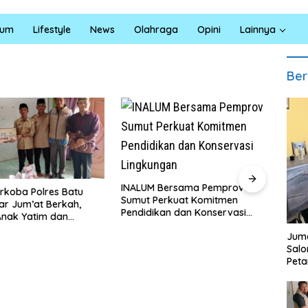
kum
Lifestyle
News
Olahraga
Opini
Lainnya
Ber
INALUM Bersama Pemprov
Sumut Perkuat Komitmen
Pendidikan dan Konservasi
Lingkungan
Masyarakat Desa Kapal Mer
Juma
Terharu Melihat Satgas TMM
Sal
Ke-129 Kodim 0208/Asahan
Peta
Bekerja Siang Malam Demi
Renovasi Mushollah Al Maghr