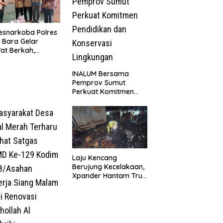
esnarkoba Polres
 Bara Gelar
at Berkah,
uni Anak Yatim
Edukasi Bahaya
INALUM Bersama
koba
Pemprov Sumut
Perkuat Komitmen
Pendidikan dan
Konservasi
Lingkungan
Laju Kencang
Berujung Kecelakaan,
Xpander Hantam Truk
yang Berhenti di Bahu
Jalan