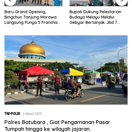
Bupati Dukung Pelestarian
Sebelumnya Berlantaikan
Budaya Melayu Melalui
Tanah Beralaskan Tikar, Kin
Gebyar Bertanjak Jilid 7
Ibu Paijem Nikmati Lantai
e
Tahun 2026
Rumah yang Layak Berkat
Satgas TMMD Ke-129 Kodim
0208/Asahan
TNI-POLRI
2 Maret 2025
Polres Batubara , Giat Pengamanan Pasar
Tumpah hingga ke wilayah jajaran.