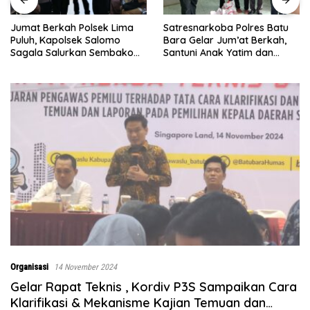
Satresnarkoba Polres Batu
INALUM Bersama P
ek Lima
Bara Gelar Jum’at Berkah,
Sumut Perkuat Kom
lomo
Santuni Anak Yatim dan
Pendidikan dan Kon
embako
Edukasi Bahaya Narkoba
Lingkungan
i Simpang
Organisasi
14 November 2024
Gelar Rapat Teknis , Kordiv P3S Sampaikan Cara
Klarifikasi & Mekanisme Kajian Temuan dan