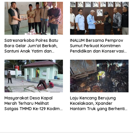
Satresnarkoba Polres Batu
INALUM Bersama Pemprov
Bara Gelar Jum’at Berkah,
Sumut Perkuat Komitmen
Santuni Anak Yatim dan
Pendidikan dan Konservasi
Edukasi Bahaya Narkoba
Lingkungan
Masyarakat Desa Kapal
Laju Kencang Berujung
Merah Terharu Melihat
Kecelakaan, Xpander
Satgas TMMD Ke-129 Kodim
Hantam Truk yang Berhenti
0208/Asahan Bekerja Siang
di Bahu Jalan
Malam Demi Renovasi
Mushollah Al Maghribi