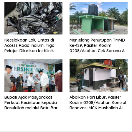
Kecelakaan Lalu Lintas di
Menjelang Penutupan TMMD
Access Road Inalum, Tiga
ke-129, Pasiter Kodim
Pelajar Dilarikan ke Klinik
0208/Asahan Cek Sarana Air
Bersih di Desa Kapal Merah
Bupati Ajak Masyarakat
Abaikan Hari Libur, Pasiter
Perkuat Kecintaan kepada
Kodim 0208/Asahan Kontrol
Rasulullah melalui Batu Bara
Renovasi MCK Mushollah Al
Bersholawat
Maghribi