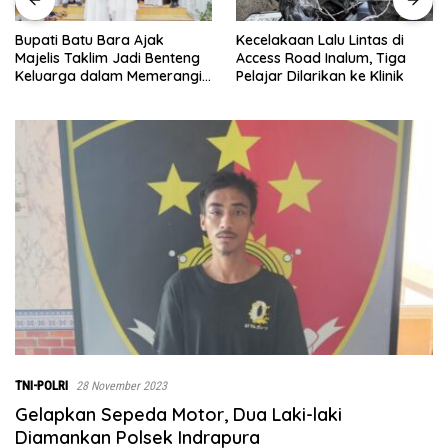
Kecelakaan Lalu Lintas di
Menjelang Penutupan TMMD
Access Road Inalum, Tiga
ke-129, Pasiter Kodim
Pelajar Dilarikan ke Klinik
0208/Asahan Cek Sarana Ai
Bersih di Desa Kapal Merah
TNI-POLRI
28 November 2023
Gelapkan Sepeda Motor, Dua Laki-laki
Diamankan Polsek Indrapura