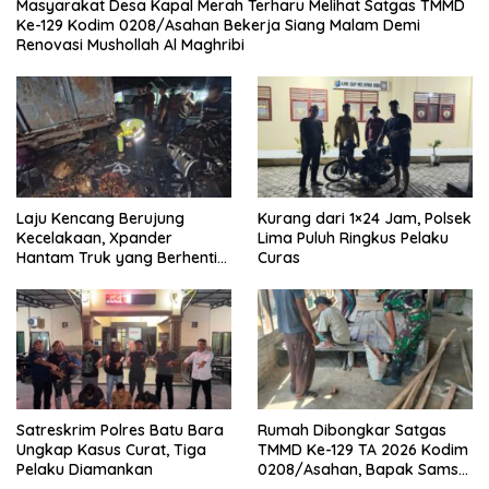
Masyarakat Desa Kapal Merah Terharu Melihat Satgas TMMD
Ke-129 Kodim 0208/Asahan Bekerja Siang Malam Demi
Renovasi Mushollah Al Maghribi
Laju Kencang Berujung
Kurang dari 1×24 Jam, Polsek
Kecelakaan, Xpander
Lima Puluh Ringkus Pelaku
Hantam Truk yang Berhenti
Curas
di Bahu Jalan
Satreskrim Polres Batu Bara
Rumah Dibongkar Satgas
Ungkap Kasus Curat, Tiga
TMMD Ke-129 TA 2026 Kodim
Pelaku Diamankan
0208/Asahan, Bapak Samsul