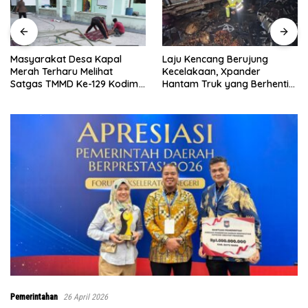
Laju Kencang Berujung
Kurang dari 1×24 Jam, Polsek
Kecelakaan, Xpander
Lima Puluh Ringkus Pelaku
Hantam Truk yang Berhenti
Curas
di Bahu Jalan
Pemerintahan
26 April 2026