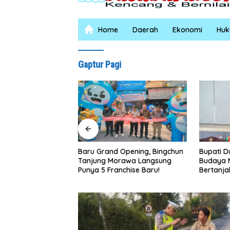
Home
Daerah
Ekonomi
Hu
Gaptur Pagi
Bupati Dukung Pelestarian
Sebelumn
 Opening, Bingchun
Budaya Melayu Melalui Gebyar
Tanah Be
rawa Langsung
Bertanjak Jilid 7 Tahun 2026
Ibu Paij
chise Baru!
Rumah y
Satgas 
0208/As