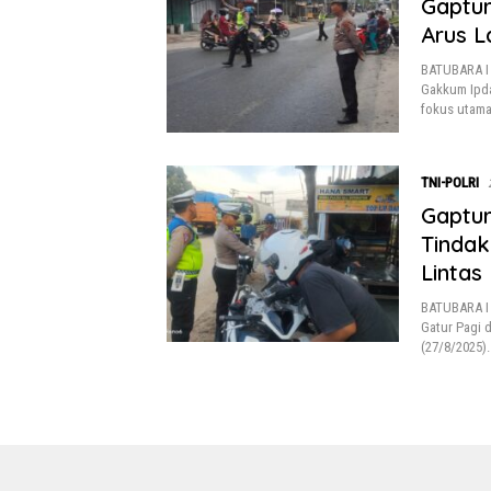
Gaptur
Arus L
BATUBARA I 
Gakkum Ipda
fokus utama
TNI-POLRI
Gaptur
Tindak
Lintas
BATUBARA I 
Gatur Pagi d
(27/8/2025)