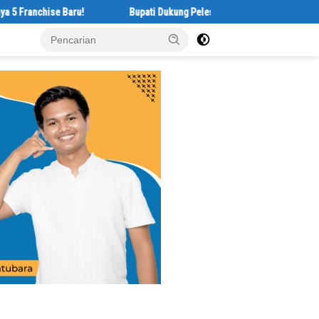
 Baru!
Bupati Dukung Pelestarian Budaya Melayu Melalui Gebyar Ber