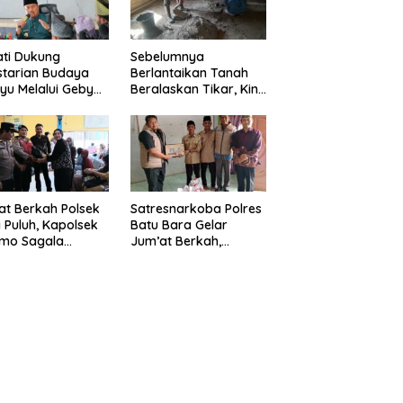
ti Dukung
Sebelumnya
starian Budaya
Berlantaikan Tanah
yu Melalui Gebyar
Beralaskan Tikar, Kini
anjak Jilid 7
Ibu Paijem Nikmati
un 2026
Lantai Rumah yang
Layak Berkat Satgas
TMMD Ke-129 Kodim
0208/Asahan
t Berkah Polsek
Satresnarkoba Polres
 Puluh, Kapolsek
Batu Bara Gelar
omo Sagala
Jum’at Berkah,
urkan Sembako
Santuni Anak Yatim
da 50 Petani di
dan Edukasi Bahaya
pang Gambus
Narkoba