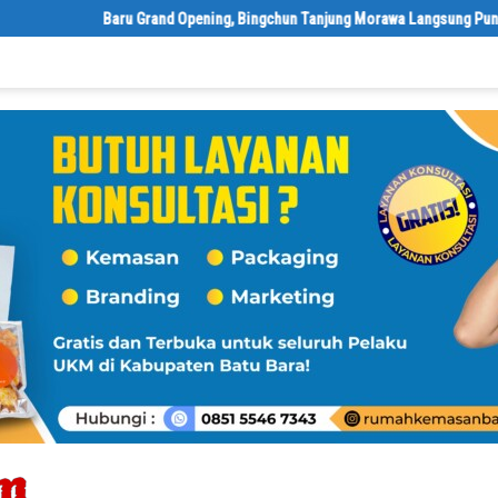
‎Baru Grand Opening, Bingchun Tanjung Morawa Langsung Punya 5 Franchise