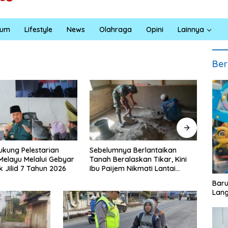
kum
Lifestyle
News
Olahraga
Opini
Lainnya
Ber
ya Berlantaikan
Jumat Berkah Polsek Lima
Satre
ralaskan Tikar, Kini
Puluh, Kapolsek Salomo Sagala
Bara 
em Nikmati Lantai
Salurkan Sembako kepada 50
Santu
ang Layak Berkat
Petani di Simpang Gambus
Eduk
‎Bar
TMMD Ke-129 Kodim
Lang
ahan