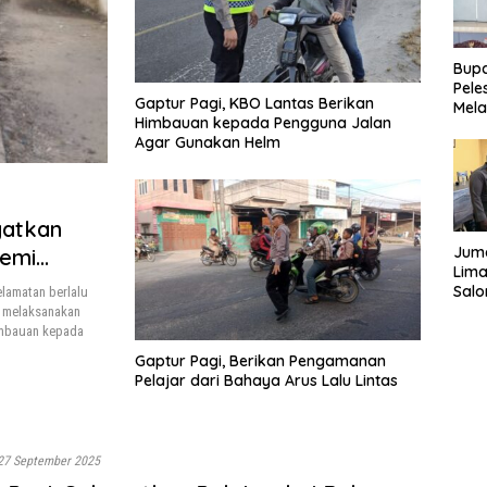
Bupa
Pele
Gaptur Pagi, KBO Lantas Berikan
Mela
Himbauan kepada Pengguna Jalan
Bert
Agar Gunakan Helm
Tah
gatkan
Juma
Demi
Lima
Sal
lamatan berlalu
Sal
ra melaksanakan
kepa
imbauan kepada
Sim
Gaptur Pagi, Berikan Pengamanan
Pelajar dari Bahaya Arus Lalu Lintas
27 September 2025