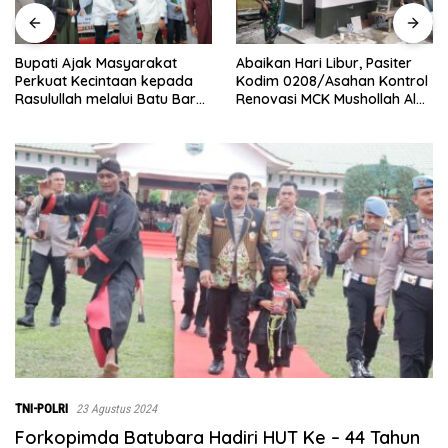
Abaikan Hari Libur, Pasiter
‎Baru Grand Opening,
Kodim 0208/Asahan Kontrol
Bingchun Tanjung Morawa
Renovasi MCK Mushollah Al
Langsung Punya 5 Franchise
Maghribi
Baru!
TNI-POLRI
23 Agustus 2024
Forkopimda Batubara Hadiri HUT Ke – 44 Tahun