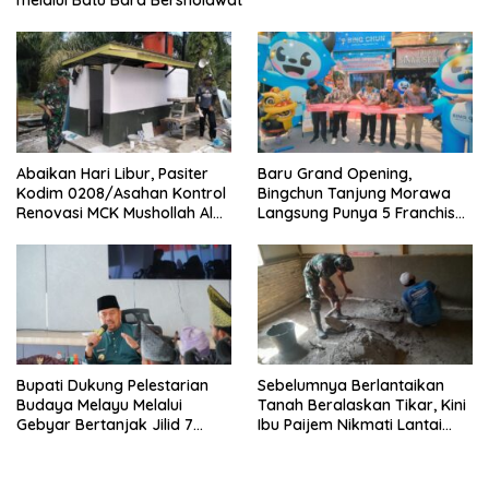
melalui Batu Bara Bersholawat
Abaikan Hari Libur, Pasiter
‎Baru Grand Opening,
Kodim 0208/Asahan Kontrol
Bingchun Tanjung Morawa
Renovasi MCK Mushollah Al
Langsung Punya 5 Franchise
Maghribi
Baru!
Bupati Dukung Pelestarian
Sebelumnya Berlantaikan
Budaya Melayu Melalui
Tanah Beralaskan Tikar, Kini
Gebyar Bertanjak Jilid 7
Ibu Paijem Nikmati Lantai
Tahun 2026
Rumah yang Layak Berkat
Satgas TMMD Ke-129 Kodim
0208/Asahan