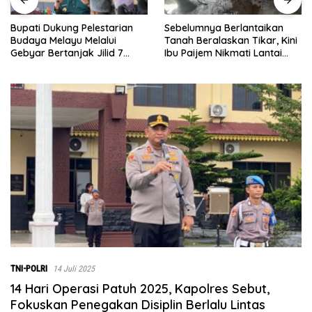
Sebelumnya Berlantaikan
Jumat Berkah Polsek Lima
Tanah Beralaskan Tikar, Kini
Puluh, Kapolsek Salomo
Ibu Paijem Nikmati Lantai
Sagala Salurkan Sembako
Rumah yang Layak Berkat
kepada 50 Petani di Simpang
Satgas TMMD Ke-129 Kodim
Gambus
0208/Asahan
TNI-POLRI
14 Juli 2025
14 Hari Operasi Patuh 2025, Kapolres Sebut,
Fokuskan Penegakan Disiplin Berlalu Lintas