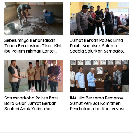
Sebelumnya Berlantaikan
Jumat Berkah Polsek Lima
Tanah Beralaskan Tikar, Kini
Puluh, Kapolsek Salomo
Ibu Paijem Nikmati Lantai
Sagala Salurkan Sembako
Rumah yang Layak Berkat
kepada 50 Petani di Simpang
Satgas TMMD Ke-129 Kodim
Gambus
0208/Asahan
Satresnarkoba Polres Batu
INALUM Bersama Pemprov
Bara Gelar Jum’at Berkah,
Sumut Perkuat Komitmen
Santuni Anak Yatim dan
Pendidikan dan Konservasi
Edukasi Bahaya Narkoba
Lingkungan