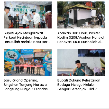
Bupati Ajak Masyarakat
Abaikan Hari Libur, Pasiter
Perkuat Kecintaan kepada
Kodim 0208/Asahan Kontrol
Rasulullah melalui Batu Bara
Renovasi MCK Mushollah Al
Bersholawat
Maghribi
‎Baru Grand Opening,
Bupati Dukung Pelestarian
Bingchun Tanjung Morawa
Budaya Melayu Melalui
Langsung Punya 5 Franchise
Gebyar Bertanjak Jilid 7
Baru!
Tahun 2026