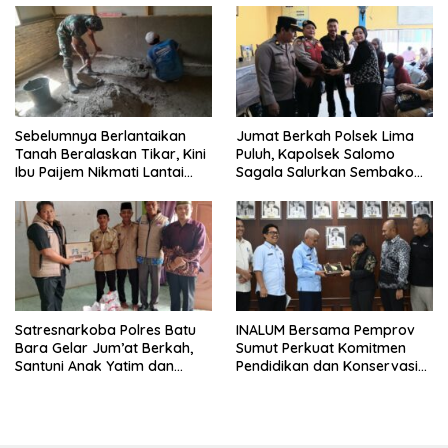
Sebelumnya Berlantaikan
Jumat Berkah Polsek Lima
Tanah Beralaskan Tikar, Kini
Puluh, Kapolsek Salomo
Ibu Paijem Nikmati Lantai
Sagala Salurkan Sembako
Rumah yang Layak Berkat
kepada 50 Petani di Simpang
Satgas TMMD Ke-129 Kodim
Gambus
0208/Asahan
Satresnarkoba Polres Batu
INALUM Bersama Pemprov
Bara Gelar Jum’at Berkah,
Sumut Perkuat Komitmen
Santuni Anak Yatim dan
Pendidikan dan Konservasi
Edukasi Bahaya Narkoba
Lingkungan