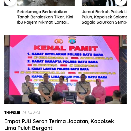
Sebelumnya Berlantaikan
Jumat Berkah Polsek Lima
Tanah Beralaskan Tikar, Kini
Puluh, Kapolsek Salomo
Ibu Paijem Nikmati Lantai
Sagala Salurkan Sembako
Rumah yang Layak Berkat
kepada 50 Petani di Simpang
Satgas TMMD Ke-129 Kodim
Gambus
0208/Asahan
TNI-POLRI
29 Juli 2025
Empat PJU Serah Terima Jabatan, Kapolsek
Lima Puluh Berganti