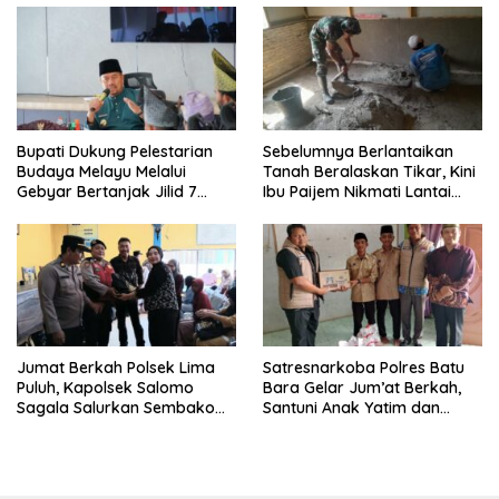
Bupati Dukung Pelestarian
Sebelumnya Berlantaikan
Budaya Melayu Melalui
Tanah Beralaskan Tikar, Kini
Gebyar Bertanjak Jilid 7
Ibu Paijem Nikmati Lantai
Tahun 2026
Rumah yang Layak Berkat
Satgas TMMD Ke-129 Kodim
0208/Asahan
Jumat Berkah Polsek Lima
Satresnarkoba Polres Batu
Puluh, Kapolsek Salomo
Bara Gelar Jum’at Berkah,
Sagala Salurkan Sembako
Santuni Anak Yatim dan
kepada 50 Petani di Simpang
Edukasi Bahaya Narkoba
Gambus