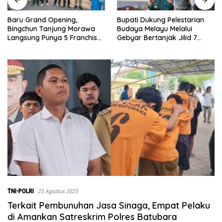
Bupati Dukung Pelestarian
Sebelumnya Berlantaikan
Budaya Melayu Melalui
Tanah Beralaskan Tikar, Kini
Gebyar Bertanjak Jilid 7
Ibu Paijem Nikmati Lantai
Tahun 2026
Rumah yang Layak Berkat
Satgas TMMD Ke-129 Kodim
0208/Asahan
TNI-POLRI
25 Agustus 2025
Terkait Pembunuhan Jasa Sinaga, Empat Pelaku
di Amankan Satreskrim Polres Batubara