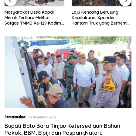
Laju Kencang Berujung
Kurang dari 1×24 Jam, Polsek
Kecelakaan, Xpander
Lima Puluh Ringkus Pelaku
Hantam Truk yang Berhenti
Curas
di Bahu Jalan
Pemerintahan
25 Desember 2025
Bupati Batu Bara Tinjau Ketersediaan Bahan
Pokok, BBM, Elpiji dan Pospam,Nataru