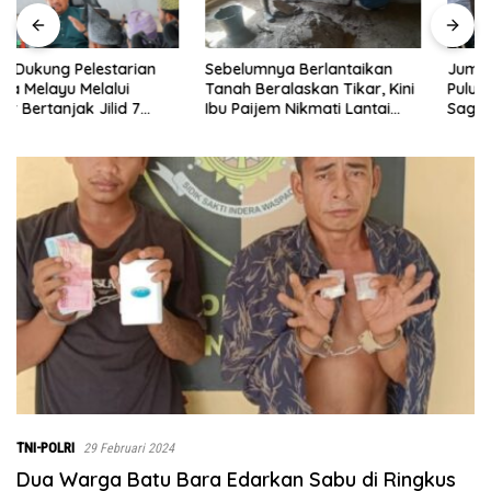
Sebelumnya Berlantaikan
Jumat Berkah Polsek Lima
Tanah Beralaskan Tikar, Kini
Puluh, Kapolsek Salomo
Ibu Paijem Nikmati Lantai
Sagala Salurkan Sembako
Rumah yang Layak Berkat
kepada 50 Petani di Simpang
Satgas TMMD Ke-129 Kodim
Gambus
0208/Asahan
TNI-POLRI
29 Februari 2024
Dua Warga Batu Bara Edarkan Sabu di Ringkus