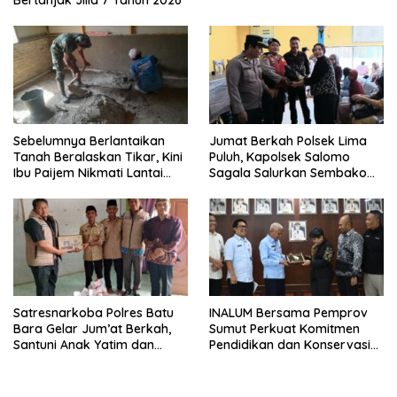
Bertanjak Jilid 7 Tahun 2026
Sebelumnya Berlantaikan
Jumat Berkah Polsek Lima
Tanah Beralaskan Tikar, Kini
Puluh, Kapolsek Salomo
Ibu Paijem Nikmati Lantai
Sagala Salurkan Sembako
Rumah yang Layak Berkat
kepada 50 Petani di Simpang
Satgas TMMD Ke-129 Kodim
Gambus
0208/Asahan
Satresnarkoba Polres Batu
INALUM Bersama Pemprov
Bara Gelar Jum’at Berkah,
Sumut Perkuat Komitmen
Santuni Anak Yatim dan
Pendidikan dan Konservasi
Edukasi Bahaya Narkoba
Lingkungan