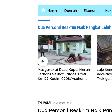
Home
Daerah
Ekonomi
Hu
Dua Personil Reskrim Naik Pangkat Lebih
Masyarakat Desa Kapal Merah
Laju Ken
Terharu Melihat Satgas TMMD
Kecelak
logram Sabu di
Ke-129 Kodim 0208/Asahan
Truk yan
 Baguan Komitmen
Bekerja Siang Malam Demi
Jalan
bar Berantas
Renovasi Mushollah Al Maghribi
arkotika
TNI-POLRI
2 Januari 2025
Dua Personil Reskrim Naik Pa