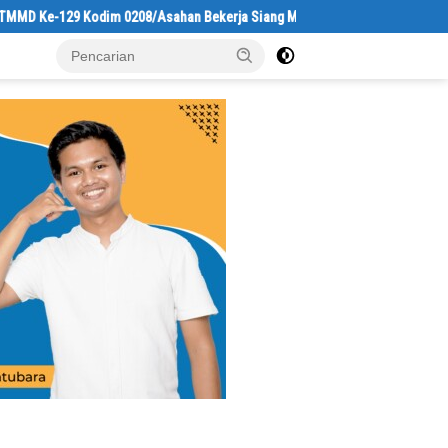
e-129 Kodim 0208/Asahan Bekerja Siang Malam Demi Renovasi Mushollah Al