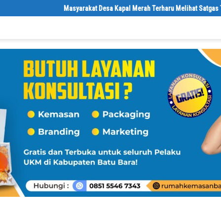
Masyarakat Desa Kapal Merah Terharu Melihat Satgas TMMD K