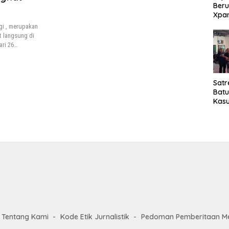
Beru
Xpa
yang
gi , merupakan
Jala
t langsung di
ari 26…
Satr
Bat
Kasu
Pel
Tentang Kami
Kode Etik Jurnalistik
Pedoman Pemberitaan Me