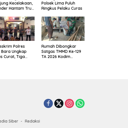
jung Kecelakaan,
Polsek Lima Puluh
nder Hantam Truk
Ringkus Pelaku Curas
 Berhenti di Bahu
n
eskrim Polres
Rumah Dibongkar
u Bara Ungkap
Satgas TMMD Ke-129
s Curat, Tiga
TA 2026 Kodim
aku Diamankan
0208/Asahan, Bapak
Samsul Bahri Bahagia
Impiannya Miliki
Rumah Layak Huni
Segera Terwujud
dia Siber
Redaksi