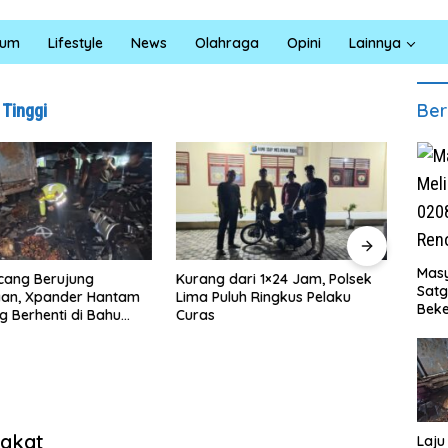
kum
Lifestyle
News
Olahraga
Opini
Lainnya
Ber
 Tinggi
Masy
cang Berujung
Kurang dari 1×24 Jam, Polsek
Satre
Sat
aan, Xpander Hantam
Lima Puluh Ringkus Pelaku
Ungka
Beke
g Berhenti di Bahu
Curas
Pela
Al M
ngkat
Laju