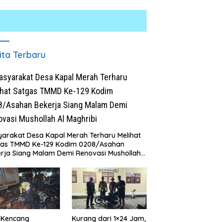
ita Terbaru
arakat Desa Kapal Merah Terharu Melihat
skrim Polres Batu Bara
Rumah Dibongkar Satgas
P
gas TMMD Ke-129 Kodim 0208/Asahan
p Kasus Curat, Tiga
TMMD Ke-129 TA 2026 Kodim
J
rja Siang Malam Demi Renovasi Mushollah
ku Diamankan
0208/Asahan, Bapak Samsul
P
aghribi
Bahri Bahagia Impiannya Miliki
D
Rumah Layak Huni Segera
2
Terwujud
 Kencang
Kurang dari 1×24 Jam,