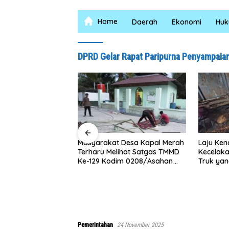
Home
Daerah
Ekonomi
Hu
DPRD Gelar Rapat Paripurna Penyampaian
Masyarakat Desa Kapal Merah
Laju Ken
Terharu Melihat Satgas TMMD
Kecelak
logram Sabu di
Ke-129 Kodim 0208/Asahan
Truk yan
 Baguan Komitmen
Bekerja Siang Malam Demi
Jalan
bar Berantas
Renovasi Mushollah Al Maghribi
arkotika
Pemerintahan
24 November 2025