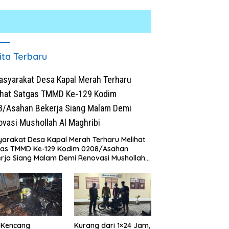
ita Terbaru
arakat Desa Kapal Merah Terharu Melihat
skrim Polres Batu Bara
gas TMMD Ke-129 Kodim 0208/Asahan
p Kasus Curat, Tiga
P
rja Siang Malam Demi Renovasi Mushollah
ku Diamankan
J
aghribi
Rumah Dibongkar Satgas
P
TMMD Ke-129 TA 2026 Kodim
D
0208/Asahan, Bapak Samsul
2
Bahri Bahagia Impiannya Miliki
Rumah Layak Huni Segera
Terwujud
 Kencang
Kurang dari 1×24 Jam,