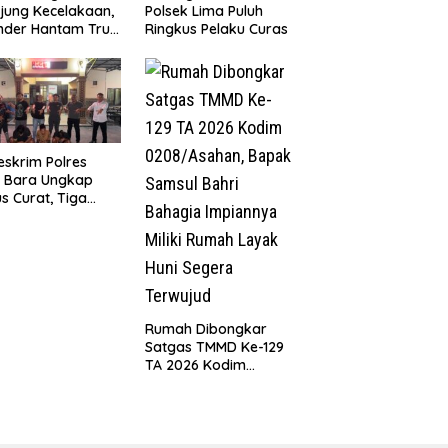
jung Kecelakaan,
Polsek Lima Puluh
nder Hantam Truk
Ringkus Pelaku Curas
 Berhenti di Bahu
n
eskrim Polres
u Bara Ungkap
s Curat, Tiga
aku Diamankan
Rumah Dibongkar
Satgas TMMD Ke-129
TA 2026 Kodim
0208/Asahan, Bapak
Samsul Bahri Bahagia
Impiannya Miliki
Rumah Layak Huni