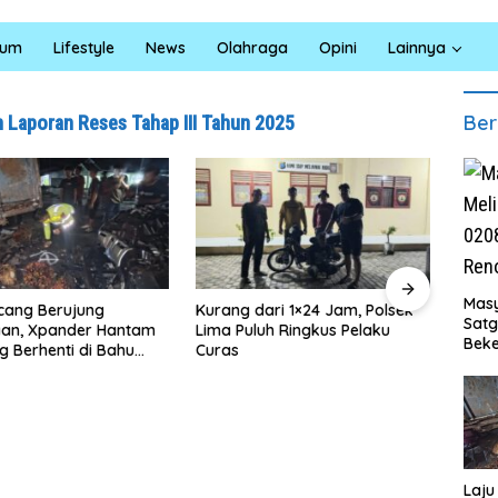
kum
Lifestyle
News
Olahraga
Opini
Lainnya
Ber
 Laporan Reses Tahap III Tahun 2025
Masy
cang Berujung
Kurang dari 1×24 Jam, Polsek
Satre
Sat
aan, Xpander Hantam
Lima Puluh Ringkus Pelaku
Ungka
Beke
g Berhenti di Bahu
Curas
Pela
Al M
Laju