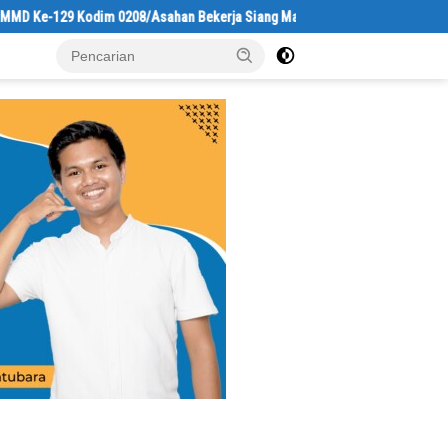
e-129 Kodim 0208/Asahan Bekerja Siang Malam Demi Renovasi Mushollah A