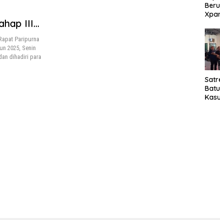
Beru
Xpa
hap III
yang
Jala
Rapat Paripurna
un 2025, Senin
an dihadiri para
Satr
Bat
Kasu
Pel