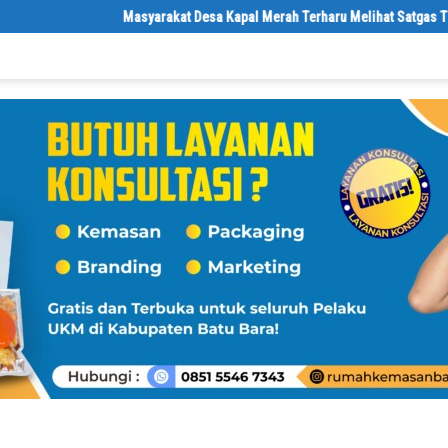
Masyarakat Desa Kapal Merah Terharu Melihat Satgas TMMD K