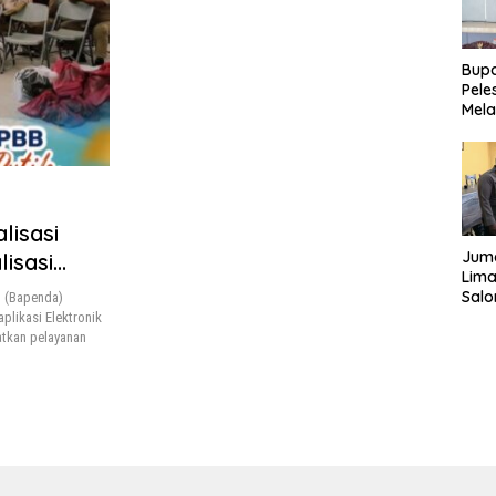
Bupa
Pele
Mela
Bert
Tah
lisasi
Juma
isasi
Lima
Sal
 (Bapenda)
Sal
plikasi Elektronik
kepa
tkan pelayanan
Sim