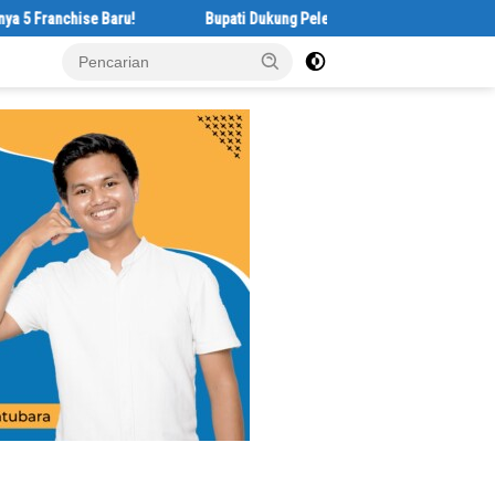
ise Baru!
Bupati Dukung Pelestarian Budaya Melayu Melalui Gebyar 