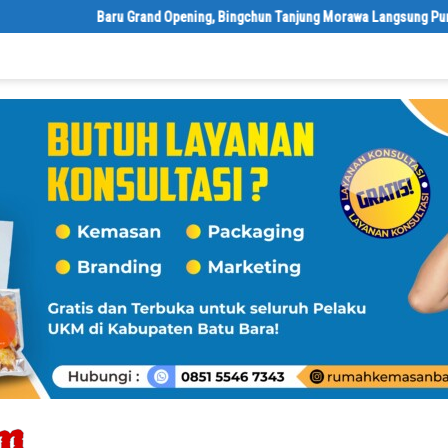
‎Baru Grand Opening, Bingchun Tanjung Morawa Langsung Punya 5 Franch