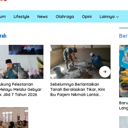
kum
Lifestyle
News
Olahraga
Opini
Lainnya
Ber
rah
ya Berlantaikan
Jumat Berkah Polsek Lima
Satre
ralaskan Tikar, Kini
Puluh, Kapolsek Salomo Sagala
Bara 
em Nikmati Lantai
Salurkan Sembako kepada 50
Santu
ang Layak Berkat
Petani di Simpang Gambus
Eduk
‎Bar
TMMD Ke-129 Kodim
Lang
ahan