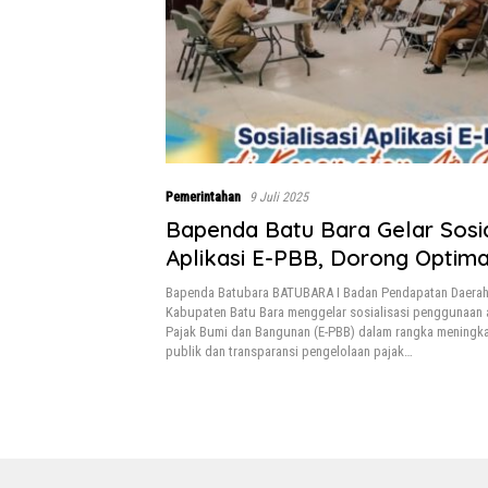
Pemerintahan
9 Juli 2025
Bapenda Batu Bara Gelar Sosia
Aplikasi E-PBB, Dorong Optimal
Pelayanan Pajak Daerah
Bapenda Batubara BATUBARA I Badan Pendapatan Daerah
Kabupaten Batu Bara menggelar sosialisasi penggunaan a
Pajak Bumi dan Bangunan (E-PBB) dalam rangka meningka
publik dan transparansi pengelolaan pajak…