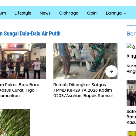
kum
Lifestyle
News
Olahraga
Opini
Lainnya
Ber
n Sungai Dalu-Dalu Air Putih
Kura
Ring
im Polres Batu Bara
Rumah Dibongkar Satgas
Polre
asus Curat, Tiga
TMMD Ke-129 TA 2026 Kodim
Jarin
Diamankan
0208/Asahan, Bapak Samsul
Paga
Bahri Bahagia Impiannya Miliki
Dibe
Rumah Layak Huni Segera
25,7
Satr
Terwujud
Bat
Kasu
Pel