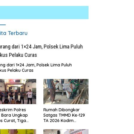
ita Terbaru
ng dari 1×24 Jam, Polsek Lima Puluh
kus Pelaku Curas
sta Deli Serdang Bongkar
Kapolres Batu Bara Perkuat
H
gan Peredaran Sabu di
Sinergi dengan Insan Pers,
M
r Merbau, Dua Pengedar
Bangun Komunikasi untuk
P
kuk dengan Barang Bukti
Ciptakan Kamtibmas Kondusif
P
3 Gram
eskrim Polres
Rumah Dibongkar
u Bara Ungkap
Satgas TMMD Ke-129
s Curat, Tiga
TA 2026 Kodim
aku Diamankan
0208/Asahan, Bapak
Samsul Bahri Bahagia