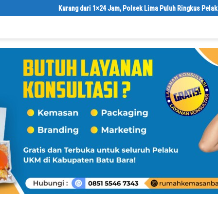
Kurang dari 1×24 Jam, Polsek Lima Puluh Ringkus Pelaku Curas