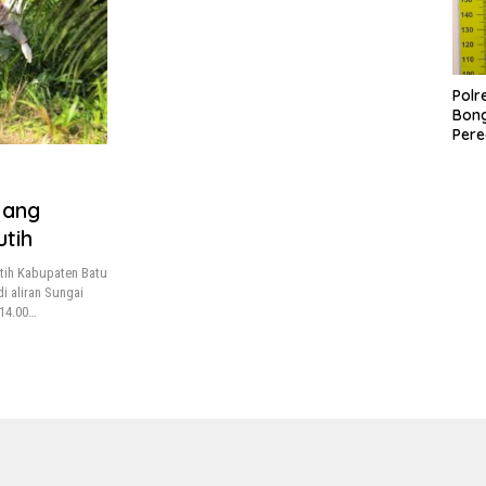
Polr
Bong
Pere
Paga
Pen
deng
jang
25,
utih
tih Kabupaten Batu
 aliran Sungai
 14.00…