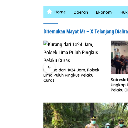
Home
Daerah
Ekonomi
Hu
Ditemukan Mayat Mr – X Telanjang Dialira
Kurang dari 1×24 Jam, Polsek
Lima Puluh Ringkus Pelaku
Dapur SPPG
Satreskr
Curas
N Tegaskan Tak
Ungkap K
langgaran Disiplin
Pelaku 
as