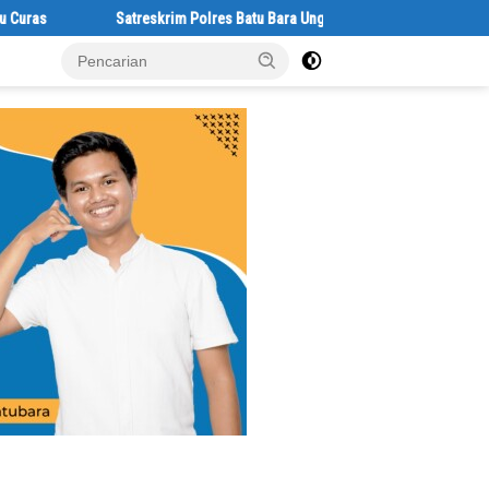
Satreskrim Polres Batu Bara Ungkap Kasus Curat, Tiga Pelaku Dia