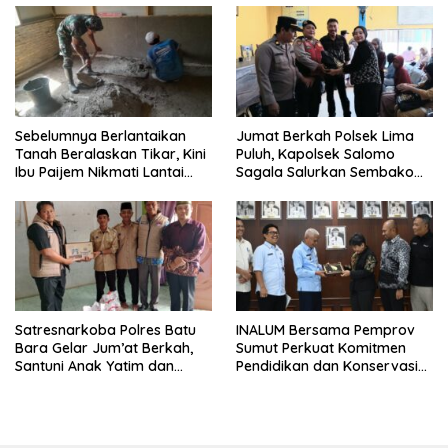
Sebelumnya Berlantaikan
Jumat Berkah Polsek Lima
Tanah Beralaskan Tikar, Kini
Puluh, Kapolsek Salomo
Ibu Paijem Nikmati Lantai
Sagala Salurkan Sembako
Rumah yang Layak Berkat
kepada 50 Petani di Simpang
Satgas TMMD Ke-129 Kodim
Gambus
0208/Asahan
Satresnarkoba Polres Batu
INALUM Bersama Pemprov
Bara Gelar Jum’at Berkah,
Sumut Perkuat Komitmen
Santuni Anak Yatim dan
Pendidikan dan Konservasi
Edukasi Bahaya Narkoba
Lingkungan