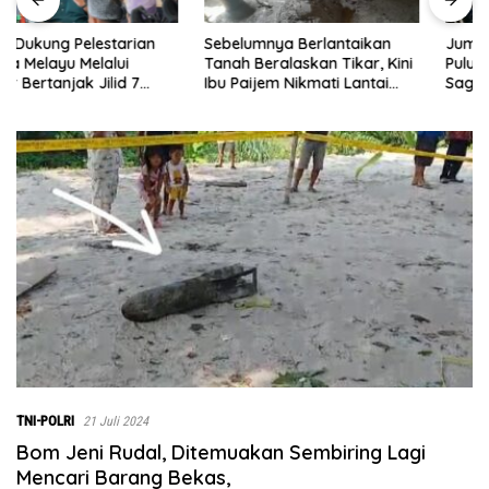
Sebelumnya Berlantaikan
Jumat Berkah Polsek Lima
Tanah Beralaskan Tikar, Kini
Puluh, Kapolsek Salomo
Ibu Paijem Nikmati Lantai
Sagala Salurkan Sembako
Rumah yang Layak Berkat
kepada 50 Petani di Simpang
Satgas TMMD Ke-129 Kodim
Gambus
0208/Asahan
TNI-POLRI
21 Juli 2024
Bom Jeni Rudal, Ditemuakan Sembiring Lagi
Mencari Barang Bekas,