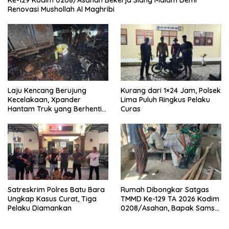
Ke-129 Kodim 0208/Asahan Bekerja Siang Malam Demi
Renovasi Mushollah Al Maghribi
Laju Kencang Berujung
Kurang dari 1×24 Jam, Polsek
Kecelakaan, Xpander
Lima Puluh Ringkus Pelaku
Hantam Truk yang Berhenti
Curas
di Bahu Jalan
Satreskrim Polres Batu Bara
Rumah Dibongkar Satgas
Ungkap Kasus Curat, Tiga
TMMD Ke-129 TA 2026 Kodim
Pelaku Diamankan
0208/Asahan, Bapak Samsul
Bahri Bahagia Impiannya
Miliki Rumah Layak Huni