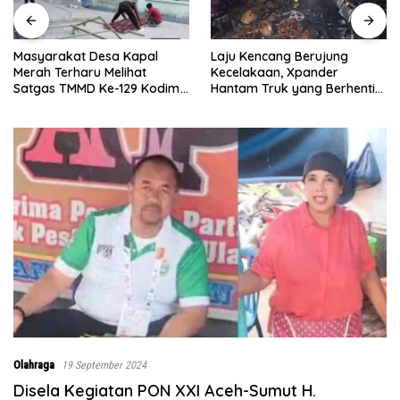
Laju Kencang Berujung
Kurang dari 1×24 Jam, Polsek
Kecelakaan, Xpander
Lima Puluh Ringkus Pelaku
Hantam Truk yang Berhenti
Curas
di Bahu Jalan
Olahraga
19 September 2024
Disela Kegiatan PON XXI Aceh-Sumut H.