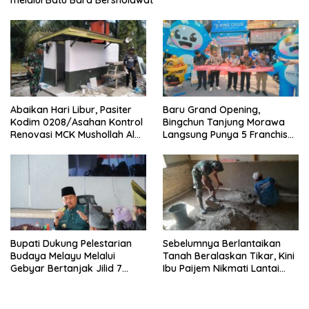
melalui Batu Bara Bersholawat
Abaikan Hari Libur, Pasiter
‎Baru Grand Opening,
Kodim 0208/Asahan Kontrol
Bingchun Tanjung Morawa
Renovasi MCK Mushollah Al
Langsung Punya 5 Franchise
Maghribi
Baru!
Bupati Dukung Pelestarian
Sebelumnya Berlantaikan
Budaya Melayu Melalui
Tanah Beralaskan Tikar, Kini
Gebyar Bertanjak Jilid 7
Ibu Paijem Nikmati Lantai
Tahun 2026
Rumah yang Layak Berkat
Satgas TMMD Ke-129 Kodim
0208/Asahan