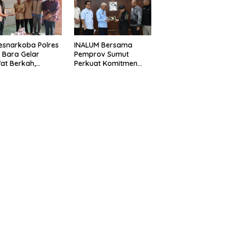
k Berkat Satgas
Simpang Gambus
D Ke-129 Kodim
8/Asahan
esnarkoba Polres
INALUM Bersama
 Bara Gelar
Pemprov Sumut
at Berkah,
Perkuat Komitmen
uni Anak Yatim
Pendidikan dan
Edukasi Bahaya
Konservasi
koba
Lingkungan