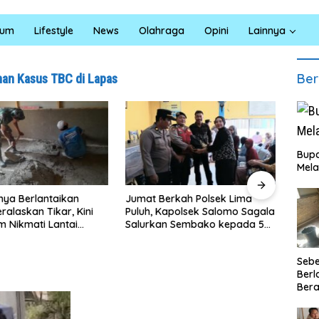
kum
Lifestyle
News
Olahraga
Opini
Lainnya
Ber
an Kasus TBC di Lapas
Bupa
Mela
Jumat Berkah Polsek Lima
Satresnarkoba Polres Ba
Puluh, Kapolsek Salomo Sagala
Bara Gelar Jum’at Berkah
Salurkan Sembako kepada 50
Santuni Anak Yatim dan
Petani di Simpang Gambus
Edukasi Bahaya Narkoba
Seb
Berl
Bera
Ibu 
Lant