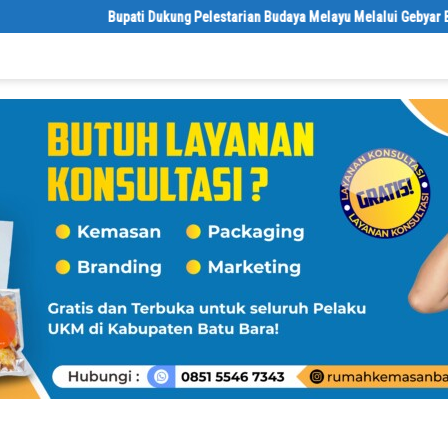
Bupati Dukung Pelestarian Budaya Melayu Melalui Gebyar Bertanjak Ji