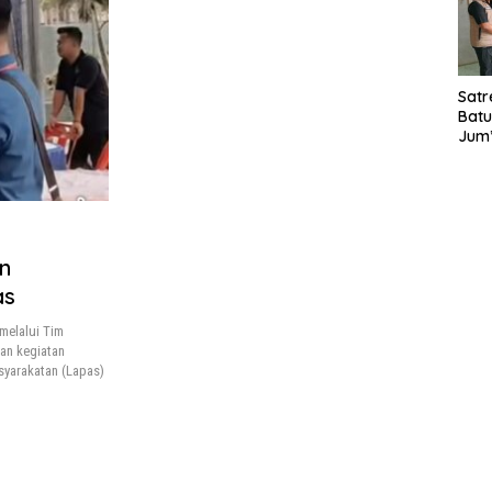
Laya
TMM
020
Satr
Batu
Jum’
Sant
dan 
Nar
n
as
melalui Tim
an kegiatan
yarakatan (Lapas)