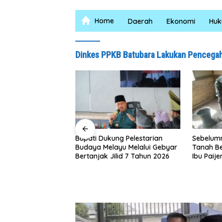
Home
Daerah
Ekonomi
Hu
Dinkes PPKB Batubara Lakukan Pencegah
Bupati Dukung Pelestarian
Sebelumnya Berlantaikan
Budaya Melayu Melalui Gebyar
Tanah Beralaskan Tikar, Kini
Bertanjak Jilid 7 Tahun 2026
Ibu Paijem Nikmati Lantai
Rumah yang Layak Berkat
Satgas TMMD Ke-129 Kodim
0208/Asahan