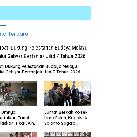
ita Terbaru
ti Dukung Pelestarian Budaya Melayu
lui Gebyar Bertanjak Jilid 7 Tahun 2026
tu
INALUM Bersama Pemprov
,
Sumut Perkuat Komitmen
Pendidikan dan Konservasi
Masyarakat Desa Kap
Lingkungan
Terharu Melihat Satg
Ke-129 Kodim 0208/A
elumnya
Jumat Berkah Polsek
Bekerja Siang Malam
antaikan Tanah
Lima Puluh, Kapolsek
Renovasi Mushollah Al
laskan Tikar, Kini
Salomo Sagala
Paijem Nikmati
Salurkan Sembako
ai Rumah yang
kepada 50 Petani di