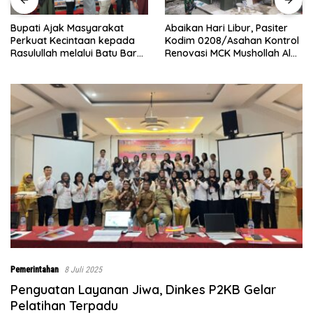
Abaikan Hari Libur, Pasiter
‎Baru Grand Opening,
Kodim 0208/Asahan Kontrol
Bingchun Tanjung Morawa
Renovasi MCK Mushollah Al
Langsung Punya 5 Franchise
Maghribi
Baru!
Pemerintahan
8 Juli 2025
Penguatan Layanan Jiwa, Dinkes P2KB Gelar
Pelatihan Terpadu