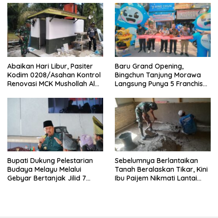
Abaikan Hari Libur, Pasiter
‎Baru Grand Opening,
Kodim 0208/Asahan Kontrol
Bingchun Tanjung Morawa
Renovasi MCK Mushollah Al
Langsung Punya 5 Franchise
Maghribi
Baru!
Bupati Dukung Pelestarian
Sebelumnya Berlantaikan
Budaya Melayu Melalui
Tanah Beralaskan Tikar, Kini
Gebyar Bertanjak Jilid 7
Ibu Paijem Nikmati Lantai
Tahun 2026
Rumah yang Layak Berkat
Satgas TMMD Ke-129 Kodim
0208/Asahan