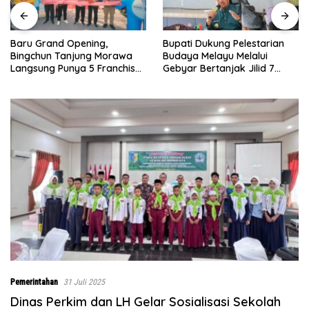
Bupati Dukung Pelestarian
Sebelumnya Berlantaikan
Budaya Melayu Melalui
Tanah Beralaskan Tikar, Kini
Gebyar Bertanjak Jilid 7
Ibu Paijem Nikmati Lantai
Tahun 2026
Rumah yang Layak Berkat
Satgas TMMD Ke-129 Kodim
0208/Asahan
Pemerintahan
31 Juli 2025
Dinas Perkim dan LH Gelar Sosialisasi Sekolah