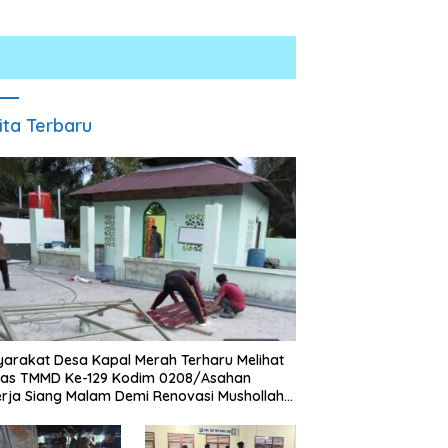
ita Terbaru
skrim Polres Batu Bara
Rumah Dibongkar Satgas
P
p Kasus Curat, Tiga
TMMD Ke-129 TA 2026 Kodim
J
ku Diamankan
0208/Asahan, Bapak Samsul
P
Bahri Bahagia Impiannya Miliki
D
arakat Desa Kapal Merah Terharu Melihat
Rumah Layak Huni Segera
2
gas TMMD Ke-129 Kodim 0208/Asahan
Terwujud
rja Siang Malam Demi Renovasi Mushollah
aghribi