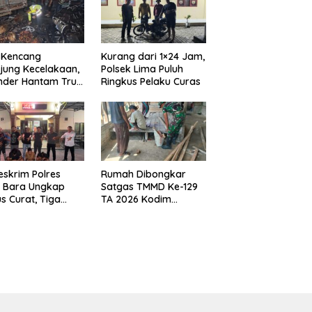
 Kencang
Kurang dari 1×24 Jam,
jung Kecelakaan,
Polsek Lima Puluh
nder Hantam Truk
Ringkus Pelaku Curas
 Berhenti di Bahu
n
eskrim Polres
Rumah Dibongkar
u Bara Ungkap
Satgas TMMD Ke-129
s Curat, Tiga
TA 2026 Kodim
aku Diamankan
0208/Asahan, Bapak
Samsul Bahri Bahagia
Impiannya Miliki
Rumah Layak Huni
Segera Terwujud