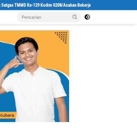
TMMD Ke-129 Kodim 0208/Asahan Bekerja Siang Malam Demi Renovasi Mushol