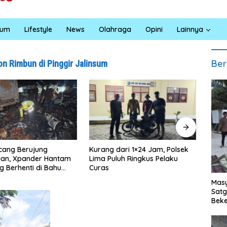
kum
Lifestyle
News
Olahraga
Opini
Lainnya
Ber
n Rimbun di Pinggir Jalinsum
cang Berujung
Kurang dari 1×24 Jam, Polsek
Satre
aan, Xpander Hantam
Lima Puluh Ringkus Pelaku
Ungka
g Berhenti di Bahu
Curas
Pela
Masy
Sat
Beke
Al M