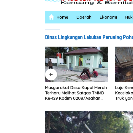
Home
Daerah
Ekonomi
Hu
Dinas Lingkungan Lakukan Peruning Poho
logram Sabu di
Laju Ken
Masyarakat Desa Kapal Merah
 Baguan Komitmen
Kecelak
Terharu Melihat Satgas TMMD
bar Berantas
Truk yan
Ke-129 Kodim 0208/Asahan
arkotika
Jalan
Bekerja Siang Malam Demi
Renovasi Mushollah Al Maghribi