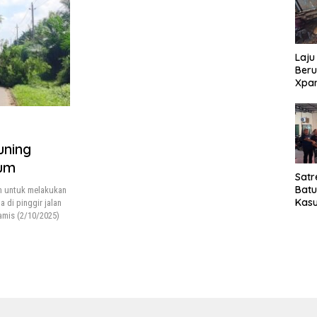
Laju
Beru
Xpa
yang
Jala
uning
sum
Satr
Bat
m untuk melakukan
Kasu
di pinggir jalan
Pel
amis (2/10/2025)