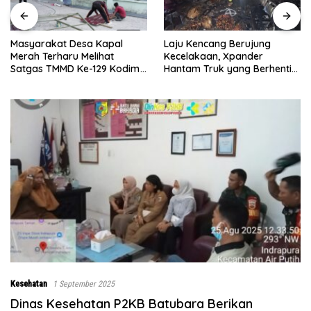
Laju Kencang Berujung
Kurang dari 1×24 Jam, Polsek
Kecelakaan, Xpander
Lima Puluh Ringkus Pelaku
Hantam Truk yang Berhenti
Curas
di Bahu Jalan
Kesehatan
1 September 2025
Dinas Kesehatan P2KB Batubara Berikan