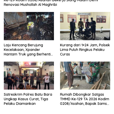
Ke-129 Kodim 0208/Asahan Bekerja Siang Malam Demi
Renovasi Mushollah Al Maghribi
Laju Kencang Berujung
Kurang dari 1×24 Jam, Polsek
Kecelakaan, Xpander
Lima Puluh Ringkus Pelaku
Hantam Truk yang Berhenti
Curas
di Bahu Jalan
Satreskrim Polres Batu Bara
Rumah Dibongkar Satgas
Ungkap Kasus Curat, Tiga
TMMD Ke-129 TA 2026 Kodim
Pelaku Diamankan
0208/Asahan, Bapak Samsul
Bahri Bahagia Impiannya
Miliki Rumah Layak Huni