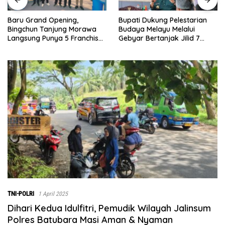
Bupati Dukung Pelestarian
Sebelumnya Berlantaikan
Budaya Melayu Melalui
Tanah Beralaskan Tikar, Kini
Gebyar Bertanjak Jilid 7
Ibu Paijem Nikmati Lantai
Tahun 2026
Rumah yang Layak Berkat
Satgas TMMD Ke-129 Kodim
0208/Asahan
TNI-POLRI
1 April 2025
Dihari Kedua Idulfitri, Pemudik Wilayah Jalinsum
Polres Batubara Masi Aman & Nyaman