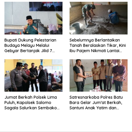
Bupati Dukung Pelestarian
Sebelumnya Berlantaikan
Budaya Melayu Melalui
Tanah Beralaskan Tikar, Kini
Gebyar Bertanjak Jilid 7
Ibu Paijem Nikmati Lantai
Tahun 2026
Rumah yang Layak Berkat
Satgas TMMD Ke-129 Kodim
0208/Asahan
Jumat Berkah Polsek Lima
Satresnarkoba Polres Batu
Puluh, Kapolsek Salomo
Bara Gelar Jum’at Berkah,
Sagala Salurkan Sembako
Santuni Anak Yatim dan
kepada 50 Petani di Simpang
Edukasi Bahaya Narkoba
Gambus