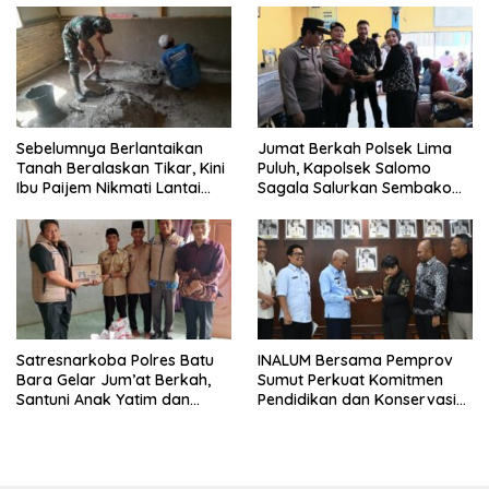
Sebelumnya Berlantaikan
Jumat Berkah Polsek Lima
Tanah Beralaskan Tikar, Kini
Puluh, Kapolsek Salomo
Ibu Paijem Nikmati Lantai
Sagala Salurkan Sembako
Rumah yang Layak Berkat
kepada 50 Petani di Simpang
Satgas TMMD Ke-129 Kodim
Gambus
0208/Asahan
Satresnarkoba Polres Batu
INALUM Bersama Pemprov
Bara Gelar Jum’at Berkah,
Sumut Perkuat Komitmen
Santuni Anak Yatim dan
Pendidikan dan Konservasi
Edukasi Bahaya Narkoba
Lingkungan