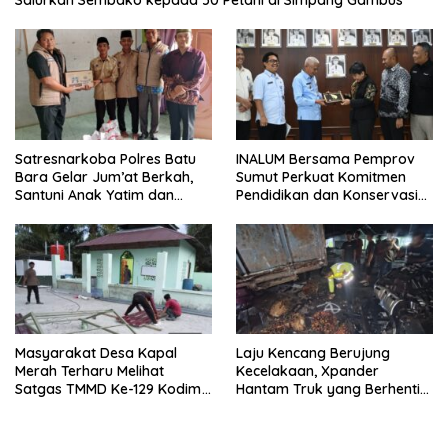
Salurkan Sembako kepada 50 Petani di Simpang Gambus
Satresnarkoba Polres Batu
INALUM Bersama Pemprov
Bara Gelar Jum’at Berkah,
Sumut Perkuat Komitmen
Santuni Anak Yatim dan
Pendidikan dan Konservasi
Edukasi Bahaya Narkoba
Lingkungan
Masyarakat Desa Kapal
Laju Kencang Berujung
Merah Terharu Melihat
Kecelakaan, Xpander
Satgas TMMD Ke-129 Kodim
Hantam Truk yang Berhenti
0208/Asahan Bekerja Siang
di Bahu Jalan
Malam Demi Renovasi
Mushollah Al Maghribi