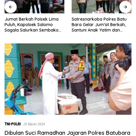
Satresnarkoba Polres Batu
INALUM Bersama Pemprov
Bara Gelar Jum’at Berkah,
Sumut Perkuat Komitmen
Santuni Anak Yatim dan
Pendidikan dan Konservasi
Edukasi Bahaya Narkoba
Lingkungan
TNI-POLRI
25 Maret 2024
Dibulan Suci Ramadhan Jajaran Polres Batubara