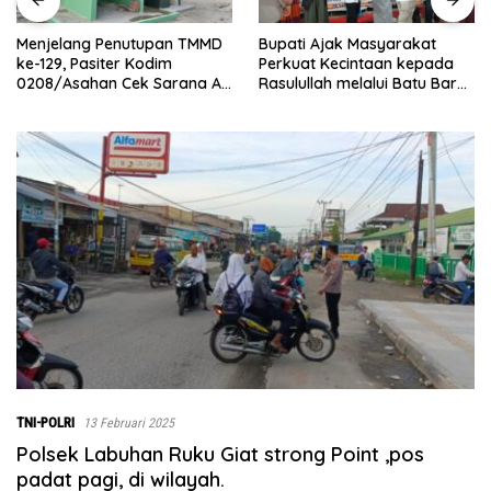
Bupati Ajak Masyarakat
Abaikan Hari Libur, Pas
n TMMD
Perkuat Kecintaan kepada
Kodim 0208/Asahan Ko
Rasulullah melalui Batu Bara
Renovasi MCK Musholla
ana Air
Bersholawat
Maghribi
Merah
TNI-POLRI
13 Februari 2025
Polsek Labuhan Ruku Giat strong Point ,pos
padat pagi, di wilayah.