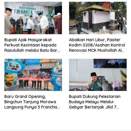
Bupati Ajak Masyarakat
Abaikan Hari Libur, Pasiter
Perkuat Kecintaan kepada
Kodim 0208/Asahan Kontrol
Rasulullah melalui Batu Bara
Renovasi MCK Mushollah Al
Bersholawat
Maghribi
‎Baru Grand Opening,
Bupati Dukung Pelestarian
Bingchun Tanjung Morawa
Budaya Melayu Melalui
Langsung Punya 5 Franchise
Gebyar Bertanjak Jilid 7
Baru!
Tahun 2026