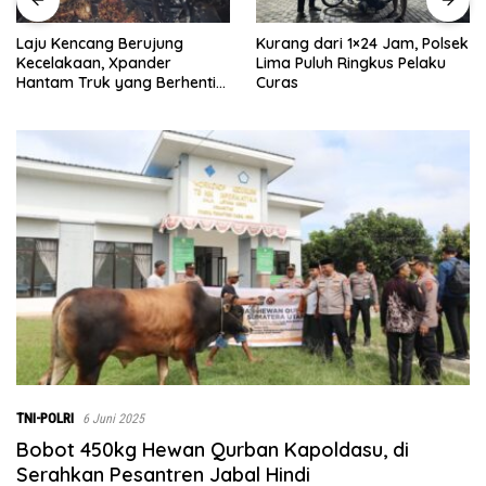
Kurang dari 1×24 Jam, Polsek
Satreskrim Polres Batu Bara
Lima Puluh Ringkus Pelaku
Ungkap Kasus Curat, Tiga
Curas
Pelaku Diamankan
TNI-POLRI
6 Juni 2025
Bobot 450kg Hewan Qurban Kapoldasu, di
Serahkan Pesantren Jabal Hindi