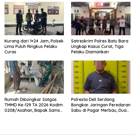
Kurang dari 1×24 Jam, Polsek
Satreskrim Polres Batu Bara
Lima Puluh Ringkus Pelaku
Ungkap Kasus Curat, Tiga
Curas
Pelaku Diamankan
Rumah Dibongkar Satgas
Polresta Deli Serdang
TMMD Ke-129 TA 2026 Kodim
Bongkar Jaringan Peredaran
0208/Asahan, Bapak Samsul
Sabu di Pagar Merbau, Dua
Bahri Bahagia Impiannya
Pengedar Dibekuk dengan
Miliki Rumah Layak Huni
Barang Bukti 25,73 Gram
Segera Terwujud