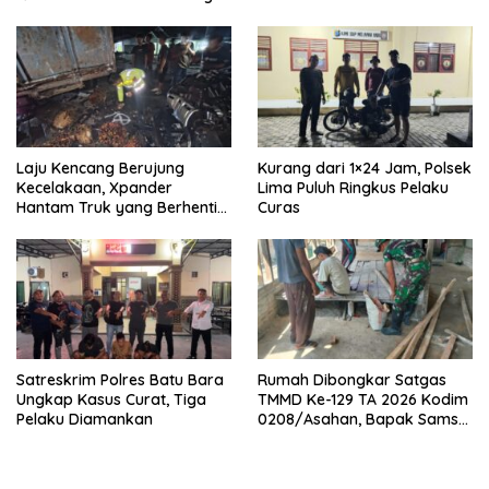
Laju Kencang Berujung
Kurang dari 1×24 Jam, Polsek
Kecelakaan, Xpander
Lima Puluh Ringkus Pelaku
Hantam Truk yang Berhenti
Curas
di Bahu Jalan
Satreskrim Polres Batu Bara
Rumah Dibongkar Satgas
Ungkap Kasus Curat, Tiga
TMMD Ke-129 TA 2026 Kodim
Pelaku Diamankan
0208/Asahan, Bapak Samsul
Bahri Bahagia Impiannya
Miliki Rumah Layak Huni
Segera Terwujud