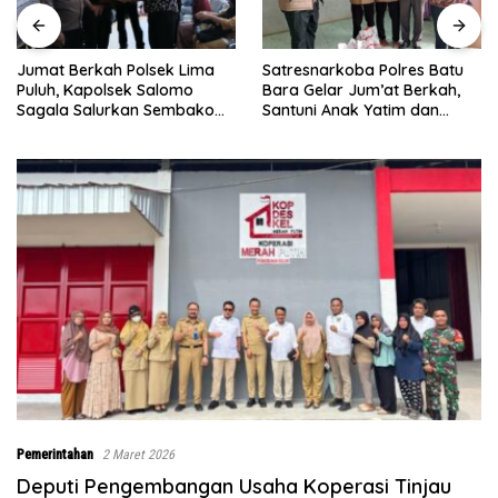
Satresnarkoba Polres Batu
INALUM Bersama Pemprov
Bara Gelar Jum’at Berkah,
Sumut Perkuat Komitmen
Santuni Anak Yatim dan
Pendidikan dan Konservasi
Edukasi Bahaya Narkoba
Lingkungan
Pemerintahan
2 Maret 2026
Deputi Pengembangan Usaha Koperasi Tinjau