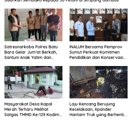
Salurkan Sembako kepada 50 Petani di Simpang Gambus
Satresnarkoba Polres Batu
INALUM Bersama Pemprov
Bara Gelar Jum’at Berkah,
Sumut Perkuat Komitmen
Santuni Anak Yatim dan
Pendidikan dan Konservasi
Edukasi Bahaya Narkoba
Lingkungan
Masyarakat Desa Kapal
Laju Kencang Berujung
Merah Terharu Melihat
Kecelakaan, Xpander
Satgas TMMD Ke-129 Kodim
Hantam Truk yang Berhenti
0208/Asahan Bekerja Siang
di Bahu Jalan
Malam Demi Renovasi
Mushollah Al Maghribi