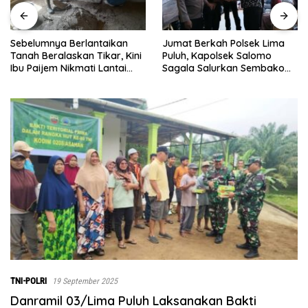
Sebelumnya Berlantaikan
Jumat Berkah Polsek Lima
Tanah Beralaskan Tikar, Kini
Puluh, Kapolsek Salomo
Ibu Paijem Nikmati Lantai
Sagala Salurkan Sembako
Rumah yang Layak Berkat
kepada 50 Petani di Simpang
Satgas TMMD Ke-129 Kodim
Gambus
0208/Asahan
TNI-POLRI
19 September 2025
Danramil 03/Lima Puluh Laksanakan Bakti