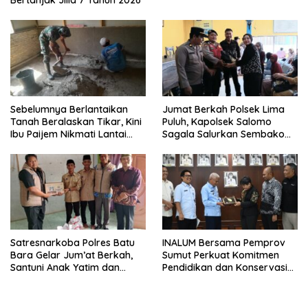
Bertanjak Jilid 7 Tahun 2026
Sebelumnya Berlantaikan
Jumat Berkah Polsek Lima
Tanah Beralaskan Tikar, Kini
Puluh, Kapolsek Salomo
Ibu Paijem Nikmati Lantai
Sagala Salurkan Sembako
Rumah yang Layak Berkat
kepada 50 Petani di Simpang
Satgas TMMD Ke-129 Kodim
Gambus
0208/Asahan
Satresnarkoba Polres Batu
INALUM Bersama Pemprov
Bara Gelar Jum’at Berkah,
Sumut Perkuat Komitmen
Santuni Anak Yatim dan
Pendidikan dan Konservasi
Edukasi Bahaya Narkoba
Lingkungan