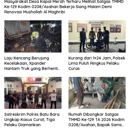
Masyarakat Desa Kapal Merah Terharu Melihat Satgas TMMD
Ke-129 Kodim 0208/Asahan Bekerja Siang Malam Demi
Renovasi Mushollah Al Maghribi
Laju Kencang Berujung
Kurang dari 1×24 Jam, Polsek
Kecelakaan, Xpander
Lima Puluh Ringkus Pelaku
Hantam Truk yang Berhenti
Curas
di Bahu Jalan
Satreskrim Polres Batu Bara
Rumah Dibongkar Satgas
Ungkap Kasus Curat, Tiga
TMMD Ke-129 TA 2026 Kodim
Pelaku Diamankan
0208/Asahan, Bapak Samsul