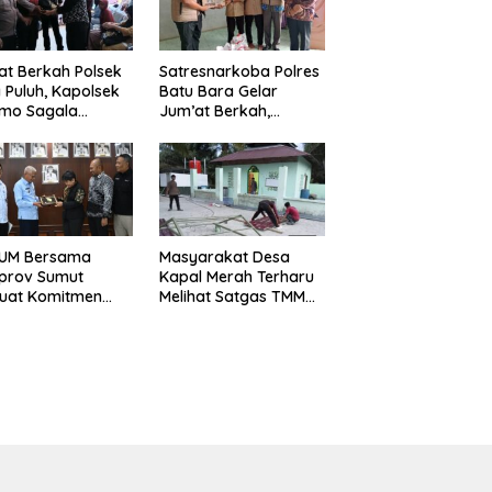
t Berkah Polsek
Satresnarkoba Polres
 Puluh, Kapolsek
Batu Bara Gelar
omo Sagala
Jum’at Berkah,
urkan Sembako
Santuni Anak Yatim
da 50 Petani di
dan Edukasi Bahaya
pang Gambus
Narkoba
LUM Bersama
Masyarakat Desa
prov Sumut
Kapal Merah Terharu
kuat Komitmen
Melihat Satgas TMMD
idikan dan
Ke-129 Kodim
ervasi
0208/Asahan Bekerja
gkungan
Siang Malam Demi
Renovasi Mushollah Al
Maghribi