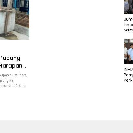
Juma
Lima
Sal
Sal
kepa
Sim
 Padang
 Harapan
INA
Pem
bupaten Batubara,
Per
ngsung ke
Pend
omor urut 2 yang
Kons
Lin