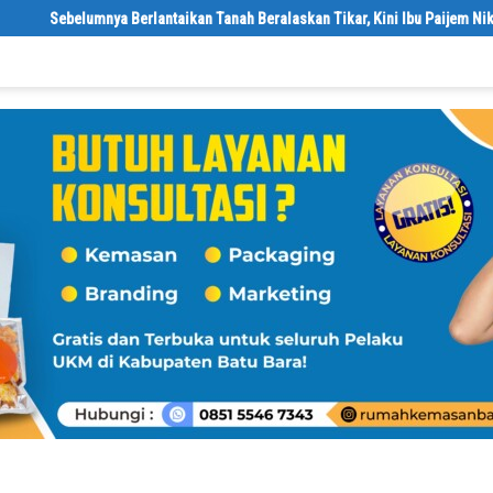
elumnya Berlantaikan Tanah Beralaskan Tikar, Kini Ibu Paijem Nikmati Lan