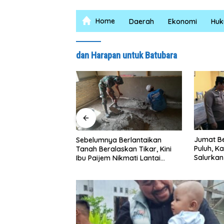
Home
Daerah
Ekonomi
Hu
dan Harapan untuk Batubara
Jumat Berkah Polsek Lima
Satresn
 Berlantaikan
Puluh, Kapolsek Salomo Sagala
Bara Ge
askan Tikar, Kini
Salurkan Sembako kepada 50
Santuni
Nikmati Lantai
Petani di Simpang Gambus
Edukasi
 Layak Berkat
D Ke-129 Kodim
an