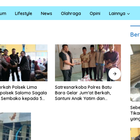
kum
Lifestyle
News
Olahraga
Opini
Lainnya
Ber
arkoba Polres Batu
INALUM Bersama Pemprov
Masy
lar Jum’at Berkah,
Sumut Perkuat Komitmen
Terh
 Anak Yatim dan
Pendidikan dan Konservasi
Ke-1
 Bahaya Narkoba
Lingkungan
Beke
Sebe
Reno
Tika
yang
020