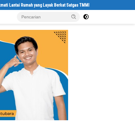
tai Rumah yang Layak Berkat Satgas TMMD Ke-129 Kodim 0208/Asahan