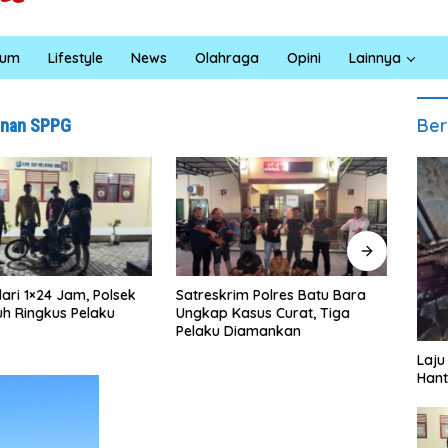
kum
Lifestyle
News
Olahraga
Opini
Lainnya
Ber
unan SPPG
Satreskrim Polres Batu Bara
Rumah Dibongkar Satga
Ungkap Kasus Curat, Tiga
TMMD Ke-129 TA 2026 Ko
Pelaku Diamankan
0208/Asahan, Bapak Sam
Bahri Bahagia Impiannya M
Laju
Rumah Layak Huni Seger
Hant
Terwujud