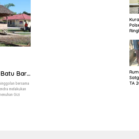
Kura
Pols
Ring
Rum
Batu Bara
Sat
TA 
ainggolan bersama
020
endra melakukan
Sams
menuhan Gizi
Impi
Rum
Sege