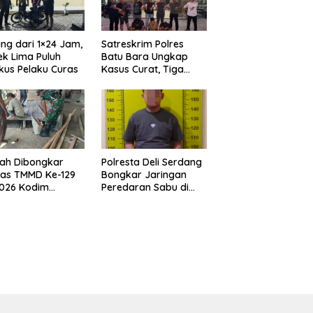
ng dari 1×24 Jam,
Satreskrim Polres
ek Lima Puluh
Batu Bara Ungkap
kus Pelaku Curas
Kasus Curat, Tiga
Pelaku Diamankan
ah Dibongkar
Polresta Deli Serdang
gas TMMD Ke-129
Bongkar Jaringan
2026 Kodim
Peredaran Sabu di
8/Asahan, Bapak
Pagar Merbau, Dua
ul Bahri Bahagia
Pengedar Dibekuk
annya Miliki
dengan Barang Bukti
ah Layak Huni
25,73 Gram
ra Terwujud