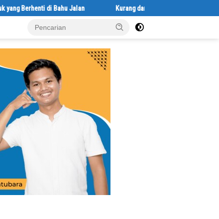
enti di Bahu Jalan
Kurang dari 1×24 Jam, Polsek Lima Puluh Ring