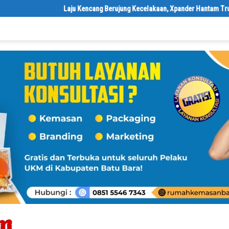
Laju Kencang Berujung Kecelakaan, Xpander Hantam Truk yang Berh