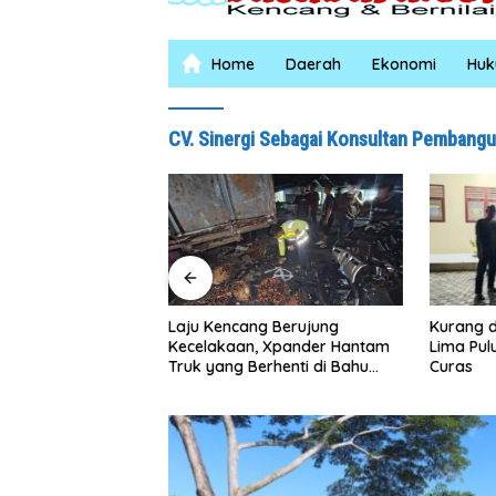
Home
Daerah
Ekonomi
Hu
CV. Sinergi Sebagai Konsultan Pembang
Kurang dari 1×24 Jam, Polsek
Laju Kencang Berujung
Lima Puluh Ringkus Pelaku
Kecelakaan, Xpander Hantam
Curas
Truk yang Berhenti di Bahu
Jalan