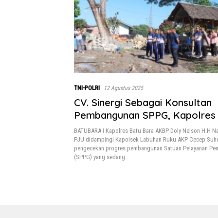
TNI-POLRI
12 Agustus 2025
CV. Sinergi Sebagai Konsultan
Pembangunan SPPG, Kapolres 
Cek Progres di Lapangan
BATUBARA I Kapolres Batu Bara AKBP Doly Nelson H.H N
PJU didampingi Kapolsek Labuhan Ruku AKP Cecep Suh
pengecekan progres pembangunan Satuan Pelayanan Pe
(SPPG) yang sedang…