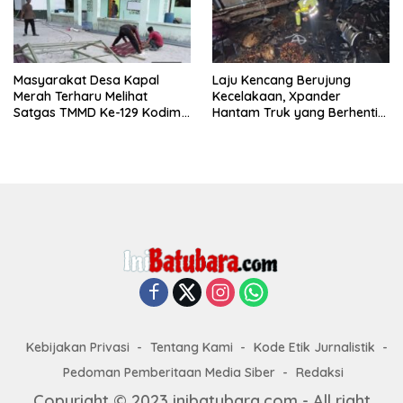
Masyarakat Desa Kapal
Laju Kencang Berujung
Merah Terharu Melihat
Kecelakaan, Xpander
Satgas TMMD Ke-129 Kodim
Hantam Truk yang Berhenti
0208/Asahan Bekerja Siang
di Bahu Jalan
Malam Demi Renovasi
Mushollah Al Maghribi
Kebijakan Privasi
Tentang Kami
Kode Etik Jurnalistik
Pedoman Pemberitaan Media Siber
Redaksi
Copyright © 2023 inibatubara.com - All right