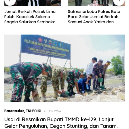
Satresnarkoba Polres Batu
INALUM Bersama Pemprov
Bara Gelar Jum’at Berkah,
Sumut Perkuat Komitmen
Santuni Anak Yatim dan
Pendidikan dan Konservasi
Edukasi Bahaya Narkoba
Lingkungan
Pemerintahan
,
TNI-POLRI
15 Juli 2026
Usai di Resmikan Bupati TMMD ke-129, Lanjut
Gelar Penyuluhan, Cegah Stunting, dan Tanam