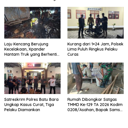
Laju Kencang Berujung
Kurang dari 1×24 Jam, Polsek
Kecelakaan, Xpander
Lima Puluh Ringkus Pelaku
Hantam Truk yang Berhenti
Curas
di Bahu Jalan
Satreskrim Polres Batu Bara
Rumah Dibongkar Satgas
Ungkap Kasus Curat, Tiga
TMMD Ke-129 TA 2026 Kodim
Pelaku Diamankan
0208/Asahan, Bapak Samsul
Bahri Bahagia Impiannya
Miliki Rumah Layak Huni
Segera Terwujud