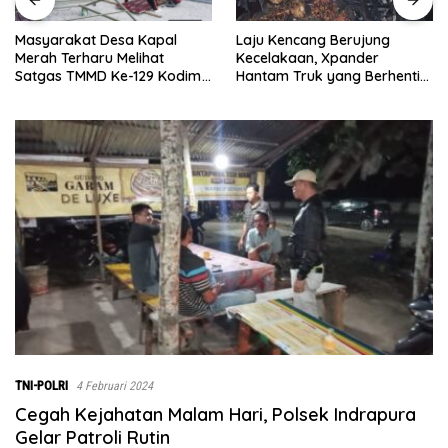
Laju Kencang Berujung
Kurang dari 1×24 Jam, Polsek
Kecelakaan, Xpander
Lima Puluh Ringkus Pelaku
Hantam Truk yang Berhenti
Curas
di Bahu Jalan
TNI-POLRI
4 Februari 2024
Cegah Kejahatan Malam Hari, Polsek Indrapura
Gelar Patroli Rutin