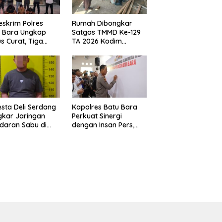
eskrim Polres
Rumah Dibongkar
u Bara Ungkap
Satgas TMMD Ke-129
s Curat, Tiga
TA 2026 Kodim
aku Diamankan
0208/Asahan, Bapak
Samsul Bahri Bahagia
Impiannya Miliki
Rumah Layak Huni
Segera Terwujud
esta Deli Serdang
Kapolres Batu Bara
kar Jaringan
Perkuat Sinergi
daran Sabu di
dengan Insan Pers,
r Merbau, Dua
Bangun Komunikasi
gedar Dibekuk
untuk Ciptakan
an Barang Bukti
Kamtibmas Kondusif
73 Gram