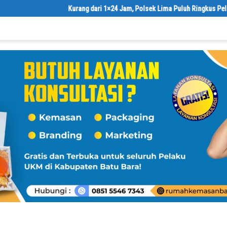
Kurang dari 1×24 Jam, Polsek Lima Puluh Ringkus Pelaku Curas