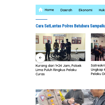
Home
Daerah
Ekonomi
Hu
Cara SatLantas Polres Batubara Sampaika
Satreskrim Polres Batu Bara
Ruma
ari 1×24 Jam, Polsek
Ungkap Kasus Curat, Tiga
TMMD
uh Ringkus Pelaku
Pelaku Diamankan
0208
Bahri
Ruma
Terw