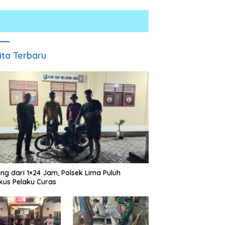
ita Terbaru
apolres Batu Bara Perkuat
inergi dengan Insan Pers,
Hampir 2 Kilogram Sabu di
angun Komunikasi untuk
Musnahkan, Baguan Komitmen
iptakan Kamtibmas Kondusif
Polres Batubar Berantas
ng dari 1×24 Jam, Polsek Lima Puluh
Peredaran Narkotika
kus Pelaku Curas