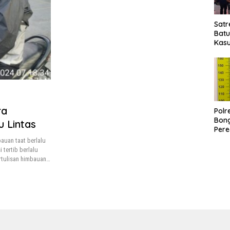
Satr
Bat
Kasu
Pel
ra
Polr
Bong
u Lintas
Pere
Paga
auan taat berlalu
Pen
 tertib berlalu
deng
rtulisan himbauan…
25,