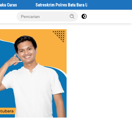
Satreskrim Polres Batu Bara Ungkap Kasus Curat, Tiga Pelaku Diam