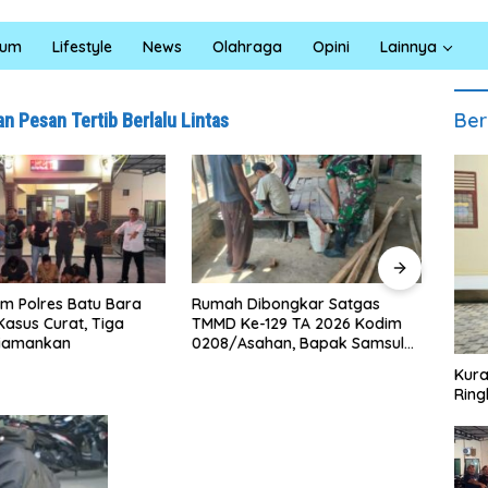
kum
Lifestyle
News
Olahraga
Opini
Lainnya
Ber
n Pesan Tertib Berlalu Lintas
h Dibongkar Satgas
Polresta Deli Serdang Bongkar
K
 Ke-129 TA 2026 Kodim
Jaringan Peredaran Sabu di
S
/Asahan, Bapak Samsul
Pagar Merbau, Dua Pengedar
B
 Bahagia Impiannya Miliki
Dibekuk dengan Barang Bukti
C
Kura
h Layak Huni Segera
25,73 Gram
Ring
ujud