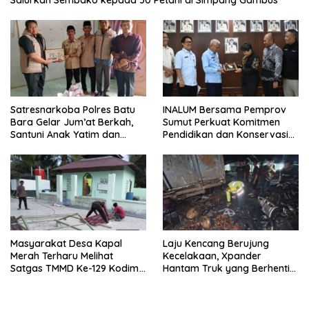
Salurkan Sembako kepada 50 Petani di Simpang Gambus
Satresnarkoba Polres Batu
INALUM Bersama Pemprov
Bara Gelar Jum’at Berkah,
Sumut Perkuat Komitmen
Santuni Anak Yatim dan
Pendidikan dan Konservasi
Edukasi Bahaya Narkoba
Lingkungan
Masyarakat Desa Kapal
Laju Kencang Berujung
Merah Terharu Melihat
Kecelakaan, Xpander
Satgas TMMD Ke-129 Kodim
Hantam Truk yang Berhenti
0208/Asahan Bekerja Siang
di Bahu Jalan
Malam Demi Renovasi
Mushollah Al Maghribi