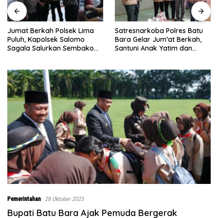
Satresnarkoba Polres Batu
INALUM Bersama Pemprov
Bara Gelar Jum’at Berkah,
Sumut Perkuat Komitmen
Santuni Anak Yatim dan
Pendidikan dan Konservasi
Edukasi Bahaya Narkoba
Lingkungan
Pemerintahan
28 Oktober 2025
Bupati Batu Bara Ajak Pemuda Bergerak