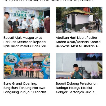
0208/Asahan Cek Sarana Air Bersih di Desa Kapal Merah
Bupati Ajak Masyarakat
Abaikan Hari Libur, Pasiter
Perkuat Kecintaan kepada
Kodim 0208/Asahan Kontrol
Rasulullah melalui Batu Bara
Renovasi MCK Mushollah Al
Bersholawat
Maghribi
‎Baru Grand Opening,
Bupati Dukung Pelestarian
Bingchun Tanjung Morawa
Budaya Melayu Melalui
Langsung Punya 5 Franchise
Gebyar Bertanjak Jilid 7
Baru!
Tahun 2026