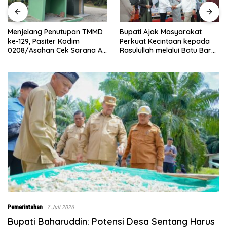
Bupati Ajak Masyarakat
Abaika
elang Penutupan TMMD
Perkuat Kecintaan kepada
Kodim
29, Pasiter Kodim
Rasulullah melalui Batu Bara
Renov
/Asahan Cek Sarana Air
Bersholawat
Maghr
ih di Desa Kapal Merah
Pemerintahan
7 Juli 2026
Bupati Baharuddin: Potensi Desa Sentang Harus